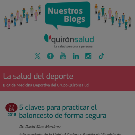
Quirónsalud
Saltar
al
contenido
La salud del deporte
Blog de Medicina Deportiva del Grupo Quirónsalud
5 claves para practicar el
27
JUN
baloncesto de forma segura
2018
Dr. David Sáez Martínez
Jefe asociado de la Unidad Cadera y Rodilla del Servicio de