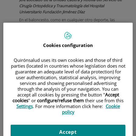
Cirugía Ortopédica y Traumatología del Hospital
Universitario Fundación Jiménez Díaz
En el baloncesto, como en cualquier otro deporte, las
lesiones están a la orden del día. En este post te explicamos
cuáles son las más frecuentes y algunas pautas para
ayudarte a prevenirlas.
Cookies configuration
Quirónsalud uses its own cookies and those of third
parties (located in countries whose legislation does not
guarantee an adequate level of data protection) for
user authentication, statistical analysis, improving
services and showing personalised advertising
through the analysis of your navigation. You can
accept all cookies by pressing the button "
Accept
cookies
" or
configure/refuse them
their use from this
Settings
. For more information click here:
Cookie
Sabemos que, dependiendo del nivel, la mayoría de las
policy
lesiones en este deporte son esguinces, sobre todo en la
parte inferior del cuerpo siendo los más frecuentes los de
tobillo, seguidos de los de la rodilla y, con menor incidencia,
Accept
los de cadera. Esto se debe principalmente a que tanto la