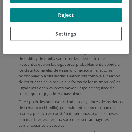
articulación de la rodilla como la del tobillo son las que
reciben mayor cantidad de impactos y las que están
Reject
sometidas a mayor cantidad de estrés mecánico durante la
actividad física realizada cuando jugamos al baloncesto:
saltar, cambiar de dirección, acelerar o frenar. En cuanto a
Settings
las extremidades superiores, lo más habitual son las
lesiones en la muñeca o los dedos por traumatismos con el
balón o con otros jugadores.
Cabe destacar que en el caso de las jugadoras, las lesiones
de rodilla y de tobillo son considerablemente más
frecuentes que en los jugadores, probablemente debido a
los distintos niveles de desarrollo muscular, a factores
hormonales o a diferencias anatómicas como la alineación
de los huesos de la rodilla o la forma de los mismos. Así las
jugadoras tienen 25 veces mayor riesgo de esguince de
tobillo que los jugadores masculinos.
Este tipo de lesiones (sobre todo los esguinces de los dedos
de la mano o el tobillo), generalmente se solucionan de
manera positiva en cuestión de semanas, o pocos meses si
son más fuertes, pero no suelen presentar mayores
complicaciones o secuelas.