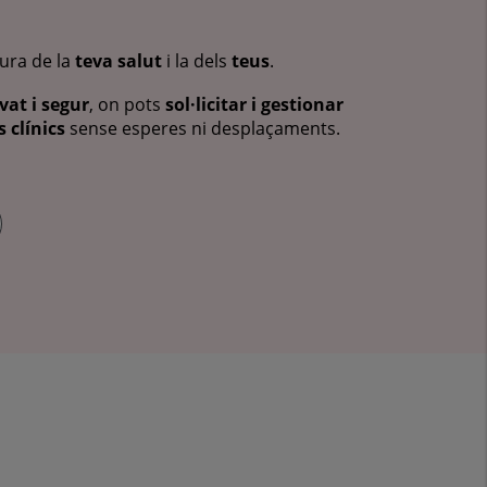
cura de la
teva salut
i la dels
teus
.
vat i segur
, on pots
sol·licitar i gestionar
 clínics
sense esperes ni desplaçaments.