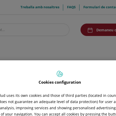
menuTop
Treballa amb nosaltres
FAQS
Formulari de conta
menú
Demaneu c
acceso
stre centre
Pacients i visitants
Investigació
Comunicació
Docència
Cookies configuration
 activitats dedicades a millorar el teu benestar i salut.
ud uses its own cookies and those of third parties (located in cou
 does not guarantee an adequate level of data protection) for user a
l analysis, improving services and showing personalised advertisin
De Maig 2026
 of your navigation. You can accept all cookies by pressing the butt