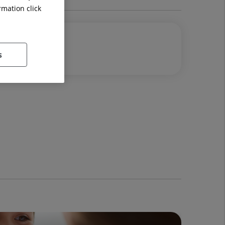
rmation click
s