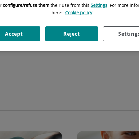
or
configure/refuse them
their use from this
Settings
. For more info
here:
Cookie policy
Dissabte 9, De Maig 2026
Accept
Reject
Setting
Avui no hi ha esdeveniments. Seleccioneu un dia del calendari.