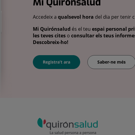
Mi Quirónsalud
Accedeix a
qualsevol hora
del dia per tenir 
Mi Quirónsalud
és el teu
espai personal pri
les teves cites
o
consultar els teus informes
Descobreix-ho!
Registra’t ara
Saber-ne més