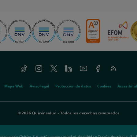
Tiktok
Instagram
Twitter
Linkedin
Youtube
Facebook
Feed
RSS
Mapa Web
Aviso legal
Protección de datos
Cookies
Accesibili
© 2026 Quirónsalud - Todos los derechos reservados
ospitalario Quirón, S.A. actúa como sociedad absorbida y Quirón Hospitales, S.L