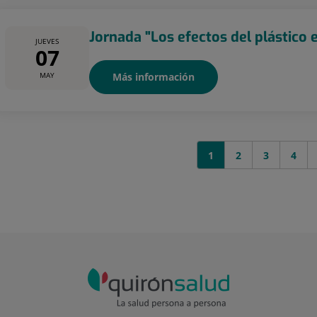
Jornada "Los efectos del plástico e
JUEVES
07
MAY
Más información
1
2
3
4