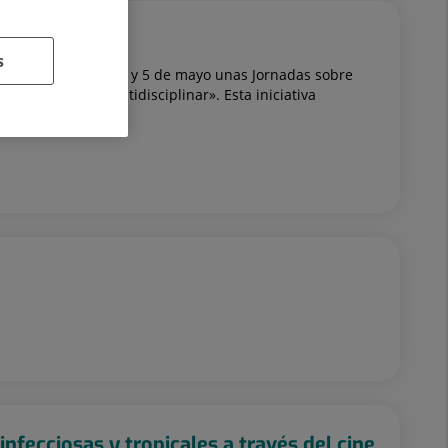
s
celebrará los días 4 y 5 de mayo unas Jornadas sobre
ión y abordaje multidisciplinar». Esta iniciativa
imiento...
nfecciosas y tropicales a través del cine