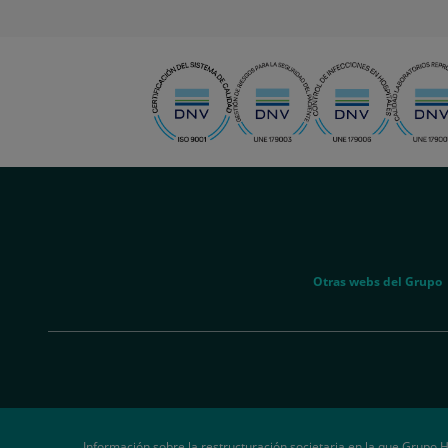
menu-
social
menu-
Otras webs del Grupo
legal
Información sobre la restructuración societaria en la que Grupo H