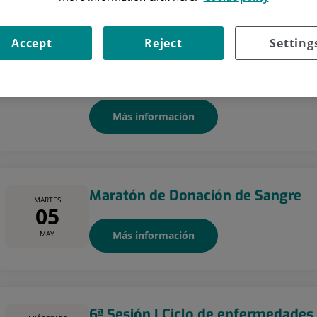
Jornadas sobre Cáncer de Piel
LUNES
04
Accept
Reject
Setting
El Hospital Universitario Quirónsalud Zaragoza 
cáncer de piel bajo el lema «Prevención, innovac
MAY
divulgativa tiene como objetivo mejorar el conoc
Más información
Maratón de Donación de Sangre
MARTES
05
MAY
Más información
6ª Sesión I Ciclo de enfermedades i