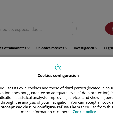
men
s y tratamientos
Unidades médicas
Investigación
El gr
Cookies configuration
d uses its own cookies and those of third parties (located in co
tividades dedicadas a mejorar tu bienestar y salud.
slation does not guarantee an adequate level of data protection) f
tication, statistical analysis, improving services and showing per
ayo 2026
 through the analysis of your navigation. You can accept all cooki
"
Accept cookies
" or
configure/refuse them
their use from thi
more information click here:
Cookie policy