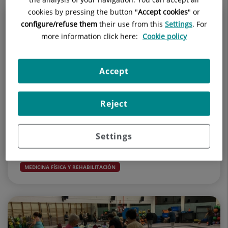
cookies by pressing the button "
Accept cookies
" or
configure/refuse them
their use from this
Settings
. For
more information click here:
Cookie policy
Accept
Reject
20 de marzo de 2026
El ejercicio físico combinando cardio y fuerza
Settings
es la mejor vacuna contra la fragilidad
MEDICINA FÍSICA Y REHABILITACIÓN