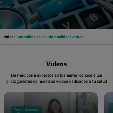
Vídeos
Contenidos de salud
Actualidad
Eventos
Vídeos
De médicos a expertos en bienestar, conoce a los
protagonistas de nuestros vídeos dedicados a tu salud
Número
de
diapositivas:
4