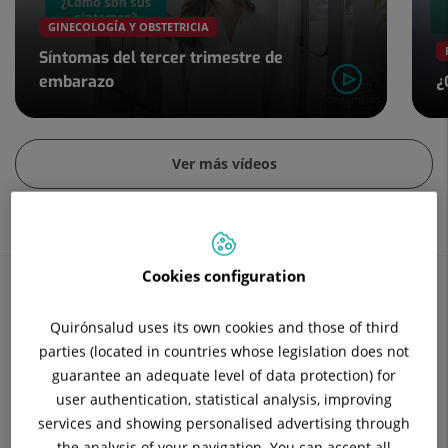
GINECOLOGÍA Y OBSTETRICIA
Síntomas del tercer trimestre de
embarazo
¿
Diapositiva
2
Ver más vídeos
de
4
Cookies configuration
Contenidos de salud
Quirónsalud uses its own cookies and those of third
parties (located in countries whose legislation does not
guarantee an adequate level of data protection) for
Conoce tu salud desde todas las perspectivas
user authentication, statistical analysis, improving
services and showing personalised advertising through
the analysis of your navigation. You can accept all