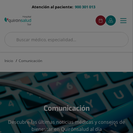
Saltar al contenido
menu-
Atención al paciente:
900 301 013
telefono
menuAcceso
Este
Este
Pedir
Mi
Togg
Menú
enlace
enlace
cita
Quirónsalud
se
se
navi
abrirá
abrirá
en
en
Buscar
una
una
Buscar
ventana
ventana
nueva.
nueva.
Inicio
Comunicación
Comunicación
Descubre las últimas noticias médicas y consejos de
bienestar en Quirónsalud al día