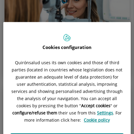
19 de marzo de 2024
Cookies configuration
La importancia del diagnóstico precoz en el
Quirónsalud uses its own cookies and those of third
tratamiento del glaucoma
parties (located in countries whose legislation does not
guarantee an adequate level of data protection) for
user authentication, statistical analysis, improving
services and showing personalised advertising through
the analysis of your navigation. You can accept all
cookies by pressing the button "
Accept cookies
" or
configure/refuse them
their use from this
Settings
. For
more information click here:
Cookie policy