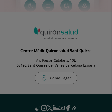
Centre Mèdic Quirónsalud Sant Quirze
Av. Països Catalans, 10E
08192 Sant Quirze del Vallès Barcelona España
Cómo llegar
Correo
electrónico:
cmsantquirze.vll@quironsalud.es
menu
TikTok
Este
Instagram
Enlace
Twitter
Enlace
Linkedin
Enlace
YouTube
Enlace
Facebook
Enlace
Feed
Este