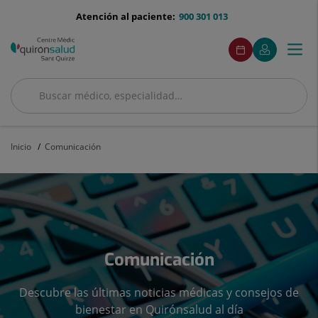
Saltar al contenido
menu-
Atención al paciente:
900 301 013
telefono
menuAcceso
Este
Este
Pedir
Mi
Togg
Menú
enlace
enlace
cita
Quirónsalud
se
se
navi
abrirá
abrirá
en
en
Buscar
una
una
Buscar
ventana
ventana
nueva.
nueva.
Inicio
Comunicación
Comunicación
Descubre las últimas noticias médicas y consejos de
bienestar en Quirónsalud al día