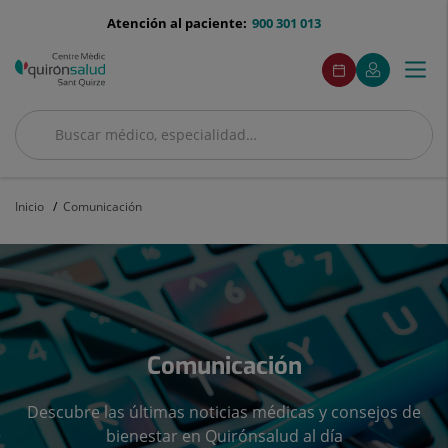
Saltar al contenido
menu-
Atención al paciente:
900 301 013
telefono
menuAcceso
Este
Este
Pedir
Mi
Togg
Menú
enlace
enlace
cita
Quirónsalud
se
se
navi
abrirá
abrirá
en
en
Buscar
una
una
Buscar
ventana
ventana
nueva.
nueva.
Inicio
Comunicación
Comunicación
Descubre las últimas noticias médicas y consejos de
bienestar en Quirónsalud al día