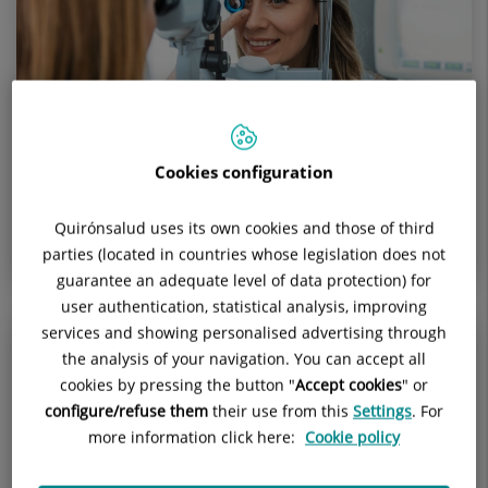
19 de marzo de 2024
Cookies configuration
La importancia del diagnóstico precoz en el
Quirónsalud uses its own cookies and those of third
tratamiento del glaucoma
parties (located in countries whose legislation does not
guarantee an adequate level of data protection) for
user authentication, statistical analysis, improving
services and showing personalised advertising through
the analysis of your navigation. You can accept all
cookies by pressing the button "
Accept cookies
" or
configure/refuse them
their use from this
Settings
. For
more information click here:
Cookie policy