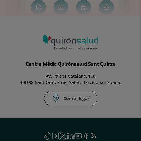
Centre Mèdic Quirónsalud Sant Quirze
Av. Països Catalans, 10E
08192 Sant Quirze del Vallès Barcelona España
Cómo llegar
Correo
electrónico:
cmsantquirze.vll@quironsalud.es
menu
TikTok
Este
Instagram
Enlace
Twitter
Enlace
Linkedin
Enlace
YouTube
Enlace
Facebook
Enlace
Feed
Este