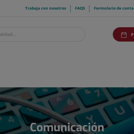
menuTop
Trabaja con nosotros
FAQS
Formulario de conta
menuAcc
P
estro centro
Pacientes y visitantes
Comunicación
Comunicación