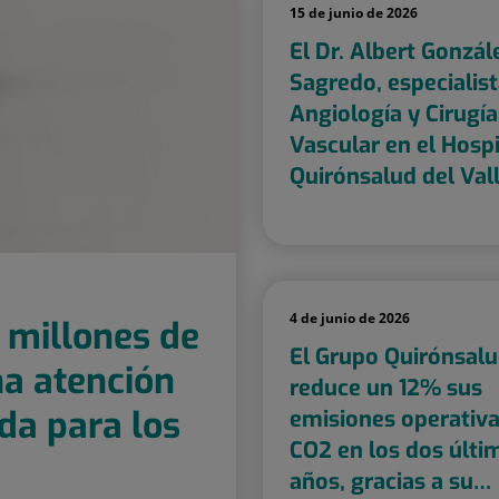
15 de junio de 2026
El Dr. Albert Gonzál
Sagredo, especialis
Angiología y Cirugía
Vascular en el Hospi
Quirónsalud del Vall
doblemente recono
en el Congreso Naci
de Cirugía Vascular
4 de junio de 2026
 millones de
El Grupo Quirónsal
na atención
reduce un 12% sus
da para los
emisiones operativa
CO2 en los dos últi
años, gracias a su