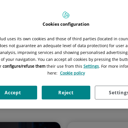
mas noticias médicas y consejos de bienestar en 
Cookies configuration
ud uses its own cookies and those of third parties (located in cou
 does not guarantee an adequate level of data protection) for user a
l analysis, improving services and showing personalised advertisin
 of your navigation. You can accept all cookies by pressing the butt
or
configure/refuse them
their use from this
Settings
. For more info
here:
Cookie policy
Contenidos de salud
Accept
Reject
Setting
Conoce tu salud desde todas las perspectivas