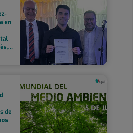
ez-
ta en
tal
ès,
cido
onal
ud
s de
mos