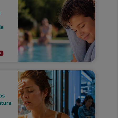
a
de
S
os
atura