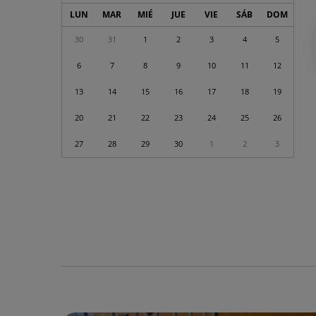
Calendario
LUN
MAR
MIÉ
JUE
VIE
SÁB
DOM
de
Eventos
30
31
1
2
3
4
5
correspondiente
a
6
7
8
9
10
11
12
abril
13
14
15
16
17
18
19
2026
20
21
22
23
24
25
26
27
28
29
30
1
2
3