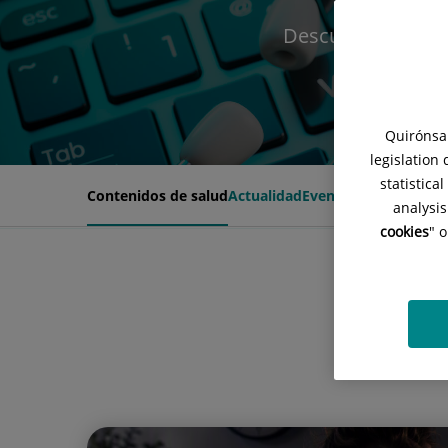
Descubre las últi
Quirónsal
legislation
statistica
Contenidos de salud
Actualidad
Eventos
analysis
cookies
" 