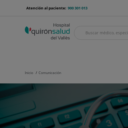
Saltar al contenido
menu-
Atención al paciente:
900 301 013
telefono
Buscar
Buscar
menú
Cuadro médico
Servicios médicos
Aseguradoras y mutuas
Nu
principal
Inicio
Comunicación