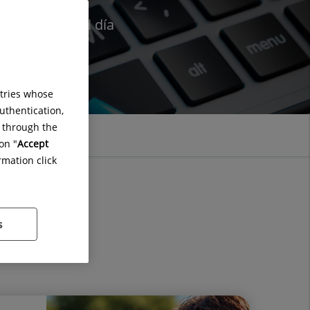
Quirónsalud al día
ntries whose
uthentication,
g through the
on "
Accept
rmation click
s