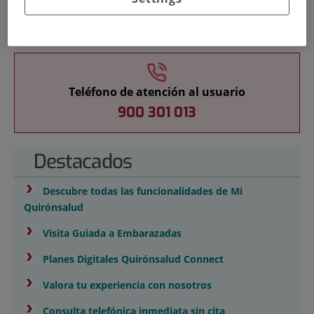
Docencia
Teléfono de atención al usuario
900 301 013
Destacados
›
Descubre todas las funcionalidades de Mi
Quirónsalud
›
Visita Guiada a Embarazadas
›
Planes Digitales Quirónsalud Connect
›
Valora tu experiencia con nosotros
›
Consulta telefónica inmediata sin cita