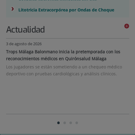
›
Litotricia Extracorpórea por Ondas de Choque
Actualidad
Número
3 de agosto de 2026
31 
de
Trops Málaga Balonmano inicia la pretemporada con los
El
diapositivas:
reconocimientos médicos en Quirónsalud Málaga
re
4
Má
Los jugadores se están sometiendo a un chequeo médico
es
deportivo con pruebas cardiológicas y análisis clínicos.
La
o
co
..
ju
co
Diapositiva
Diapositiva
Diapositiva
Diapositiva
Diapositiva
Diapositiva
1
1
activa
2
3
4
de