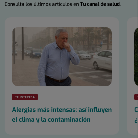
Consulta los últimos artículos en
Tu canal de salud.
Número
de
diapositivas:
17
TE INTERESA
Alergias más intensas: así influyen
C
el clima y la contaminación
¿
Diapositiva