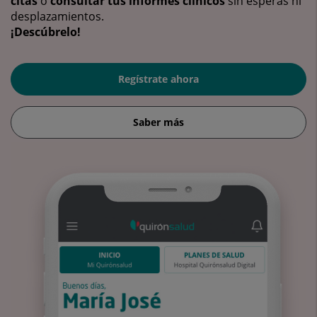
citas
o
consultar tus informes clínicos
sin esperas ni
desplazamientos.
¡Descúbrelo!
Regístrate ahora
Saber más