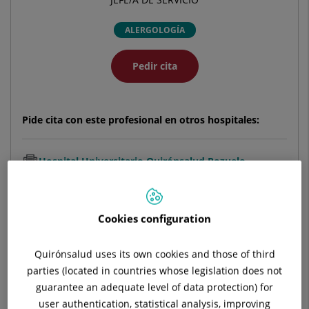
ALERGOLOGÍA
Pedir cita
Pide cita con este profesional en otros hospitales:
Hospital Universitario Quirónsalud Pozuelo
C/ Diego de Velázquez, 1
28223 Pozuelo de Alarcón Madrid
Cookies configuration
914 521 900
Quirónsalud uses its own cookies and those of third
parties (located in countries whose legislation does not
guarantee an adequate level of data protection) for
Olympia Centro Médico Pozuelo
user authentication, statistical analysis, improving
Avenida de Europa, 26 (Edificio Ática 1)