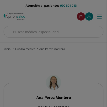
Saltar al contenido
menu-
Atención al paciente:
900 301 013
telefono
menuAcceso
Este
Este
Pedir
Mi
Togg
Menú
enlace
enlace
cita
Quirónsalud
se
se
navi
abrirá
abrirá
en
en
Buscar
una
una
Buscar
ventana
ventana
nueva.
nueva.
Inicio
Cuadro médico
Ana Pérez Montero
Ana
Pérez
Montero
Ana
Pérez Montero
JEFE/A DE SERVICIO