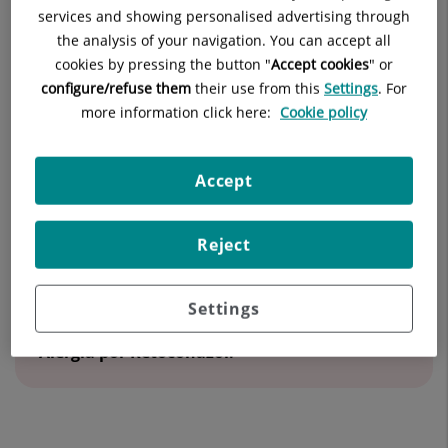
services and showing personalised advertising through
28224 Pozuelo de Alarcón Madrid
the analysis of your navigation. You can accept all
cookies by pressing the button "
Accept cookies
" or
914 521 990
configure/refuse them
their use from this
Settings
. For
more information click here:
Cookie policy
Accept
Datos destacados
Número
de
Reject
diapositivas:
2
Settings
Última publicación:
Alergia por Ketoconazol.