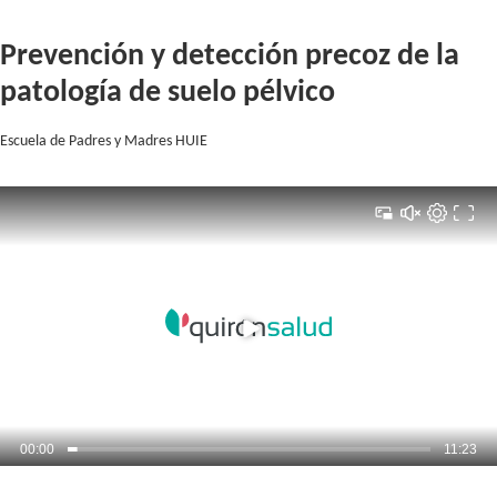
Saltar al contenido
Saltar
al
Prevención y detección precoz de la
contenido
patología de suelo pélvico
Escuela de Padres y Madres HUIE
00:00
11:23