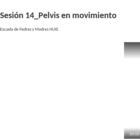
Saltar al contenido
Saltar
al
Sesión 14_Pelvis en movimiento
contenido
Escuela de Padres y Madres HUIE
00:00