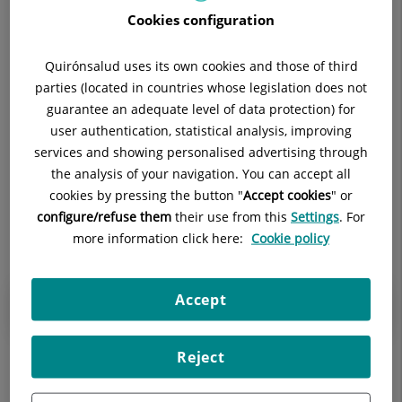
Eventos
1
2
3
4
5
6
7
Cookies configuration
correspondiente
a
8
9
10
11
12
13
14
junio
Quirónsalud uses its own cookies and those of third
2026
parties (located in countries whose legislation does not
15
16
17
18
19
20
21
guarantee an adequate level of data protection) for
22
23
24
25
26
27
28
user authentication, statistical analysis, improving
services and showing personalised advertising through
29
30
1
2
3
4
5
the analysis of your navigation. You can accept all
cookies by pressing the button "
Accept cookies
" or
Junio 2026
configure/refuse them
their use from this
Settings
. For
more information click here:
Cookie policy
Accept
No existen eventos en el mes indicado.
Reject