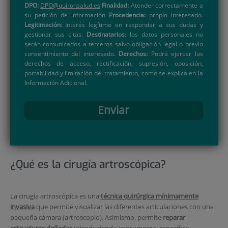
DPO:
DPO@quironsalud.es
Finalidad:
Atender correctamente a
su petición de información
Procedencia:
propio interesado.
Legitimación:
Interés legítimo en responder a sus dudas y
gestionar sus citas.
Destinatarios
: los datos personales no
serán comunicados a terceros salvo obligación legal o previo
consentimiento del interesado.
Derechos:
Podrá ejercer los
derechos de acceso, rectificación, supresión, oposición,
portabilidad y limitación del tratamiento, como se explica en la
Información Adicional.
Enviar
¿Qué es la cirugía artroscópica?
La cirugía artroscópica es una
técnica quirúrgica mínimamente
invasiva
que permite visualizar las diferentes articulaciones con una
pequeña cámara (artroscopio). Asimismo, permite
reparar
estructuras dañadas
introduciendo instrumental específico