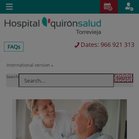
Jump to content
T
Active
Toggle
en
navigation
langu
Dates: 966 921 313
centros-
FAQs
faq
International version
Jump
Language
to
selector
Search
content