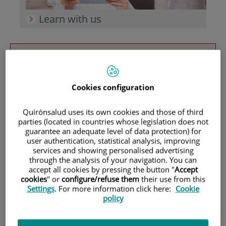
Learn with us
Teléfono de atención al usuario
900 301 013
Cookies configuration
Quirónsalud uses its own cookies and those of third
parties (located in countries whose legislation does not
HOME
|
SERVICES
guarantee an adequate level of data protection) for
user authentication, statistical analysis, improving
|
ORTHOPAEDIC AND TRAUMATOLOGICAL SURGERY
services and showing personalised advertising
|
CIRUGÍA ARTROSCÓPICA
through the analysis of your navigation. You can
accept all cookies by pressing the button "
Accept
cookies
" or
configure/refuse them
their use from this
Orthopaedic and
Settings
. For more information click here:
Cookie
policy
traumatological