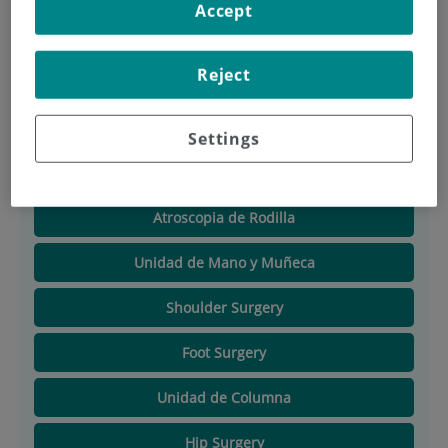
surgery
Accept
Reject
Description
Equipo Médico
Settings
Knee surgery
Atroscopia de Rodilla
Unidad de Mano y Muñeca
Shoulder Surgery
Foot Surgery
Unidad de Columna
Hip Surgery