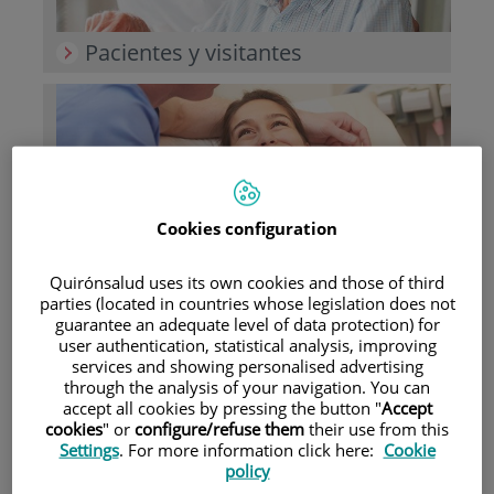
Pacientes y visitantes
Cookies configuration
Quirónsalud uses its own cookies and those of third
Cartera de servicios
parties (located in countries whose legislation does not
guarantee an adequate level of data protection) for
user authentication, statistical analysis, improving
services and showing personalised advertising
through the analysis of your navigation. You can
Teléfono de atención al usuario
accept all cookies by pressing the button "
Accept
cookies
" or
configure/refuse them
their use from this
900 301 013
Settings
. For more information click here:
Cookie
policy