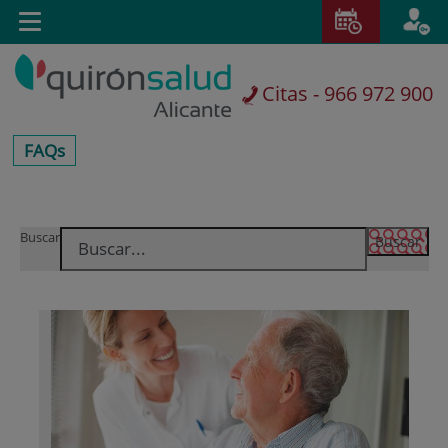
Saltar al contenido
E
Toggle
navigation
Citas - 966 972 900
centros-
FAQs
faq
Saltar
Buscar
al
contenido