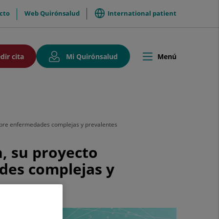
International patient
cto
Web Quirónsalud
so
Este
Este
dir cita
Mi Quirónsalud
Menú
Toggle
enlace
enlace
navigation
se
se
abrirá
abrirá
en
en
una
una
ventana
ventana
iones
nueva.
nueva.
sobre enfermedades complejas y prevalentes
, su proyecto
ades complejas y