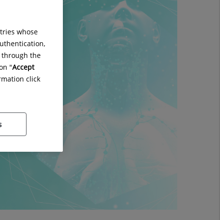
ntries whose
uthentication,
g through the
on "
Accept
rmation click
s