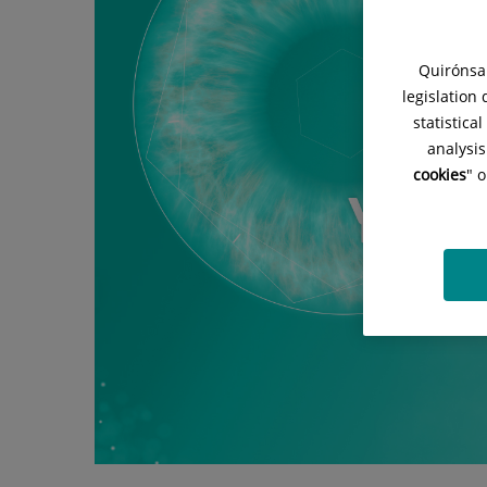
temporada
de
Quirónsal
YouHealth,
legislation
su
statistica
analysis
proyecto
cookies
" 
audiovisual
de
divulgación
sanitaria
sobre
enfermedades
complejas