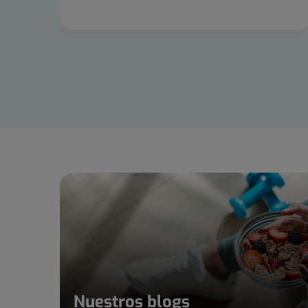
Diapositiva
1
de
15
Nuestros blogs