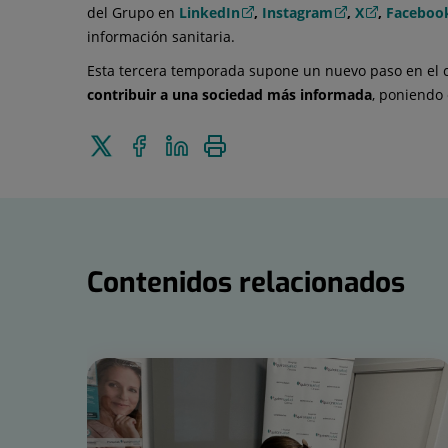
del Grupo en
LinkedIn
,
Instagram
,
X
,
Faceboo
información sanitaria.
Esta tercera temporada supone un nuevo paso en el
contribuir a una sociedad más informada
, poniendo 
Enviar
Compartir
Compartir
Imprimir
a
en
en
Twitter
Facebook
Linkedin
Contenidos relacionados
Número
de
diapositivas:
15