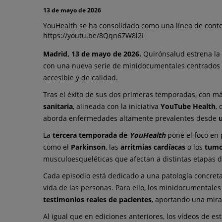
y
13 de mayo de 2026
prevalentes
YouHealth se ha consolidado como una línea de conten
https://youtu.be/8Qqn67W8l2I
Madrid, 13 de mayo de 2026.
Quirónsalud estrena la
con una nueva serie de minidocumentales centrados
accesible y de calidad.
Tras el éxito de sus dos primeras temporadas, con má
sanitaria
, alineada con la iniciativa
YouTube Health
,
aborda enfermedades altamente prevalentes desde
La
tercera temporada de
YouHealth
pone el foco en 
como el
Parkinson
, las
arritmias cardíacas
o los
tumo
musculoesqueléticas que afectan a distintas etapas de
Cada episodio está dedicado a una patología concreta 
vida de las personas. Para ello, los minidocumentales
testimonios reales de pacientes
, aportando una mira
Al igual que en ediciones anteriores, los vídeos de e