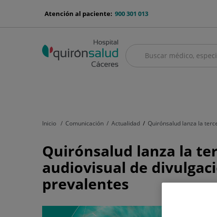
Saltar al contenido
menu-
Atención al paciente:
900 301 013
telefono
Buscar
Buscar
menú
Cuadro médico
Servicios médicos
Aseguradoras y mutuas
Nu
principal
Inicio
Comunicación
Actualidad
Quirónsalud lanza la ter
Quirónsalud
Quirónsalud lanza la t
lanza
audiovisual de divulgac
la
prevalentes
tercera