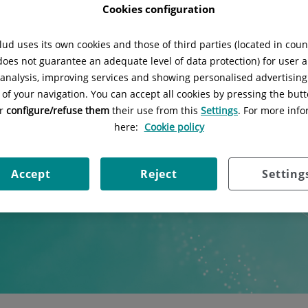
Cookies configuration
ud uses its own cookies and those of third parties (located in cou
 does not guarantee an adequate level of data protection) for user a
l analysis, improving services and showing personalised advertisin
 of your navigation. You can accept all cookies by pressing the butt
or
configure/refuse them
their use from this
Settings
. For more info
here:
Cookie policy
Accept
Reject
Setting