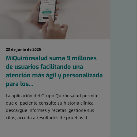
23 de junio de 2026
4 de
MiQuirónsalud suma 9 millones
El
de usuarios facilitando una
12
atención más ágil y personalizada
CO
para los...
gra
La aplicación del Grupo Quirónsalud permite
En 
que el paciente consulte su historia clínica,
emi
descargue informes y recetas, gestione sus
ane
citas, acceda a resultados de pruebas d...
Sost
cons