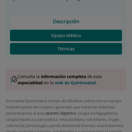
Descripción
Equipo Médico
Técnicas
Consulta la
información completa
de esta
especialidad
en la
web de Quirónsalud.
El Hospital Quirónsalud Campo de Gibraltar cuenta con un equipo
multidisciplinar de cirujanos generales que tratan las dolencias
pertenecientes al área
aparato digestivo
: cirugía esofagogástrica,
cirugía hepática y pancreática, vesícula bilial y vías biliares, cirugía
colorrectal, proctología y pared abdominal (hernias, eventraciones),
cirugía endocrina (tiroides, paratiroides y suprarrenales). El servicio