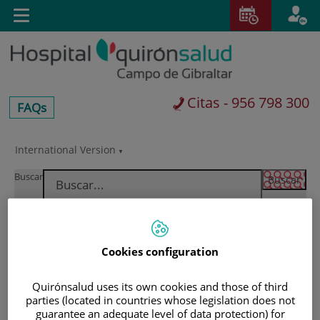
Saltar al contenido
E
Toggle
navigation
Citas - 956 798 300
centros-
FAQs
faq
International Version
Saltar
al
Buscar
contenido
Cookies configuration
Quirónsalud uses its own cookies and those of third
parties (located in countries whose legislation does not
guarantee an adequate level of data protection) for