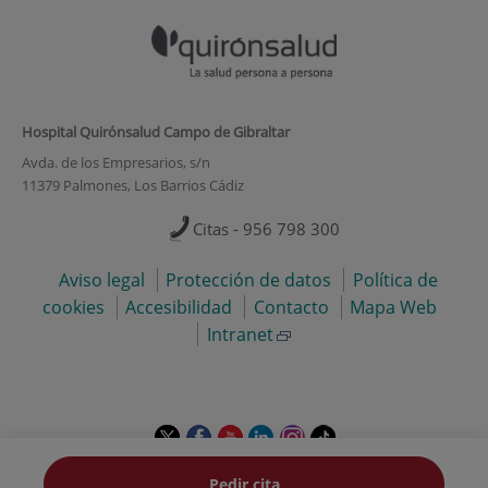
Hospital Quirónsalud Campo de Gibraltar
Avda. de los Empresarios, s/n
11379 Palmones, Los Barrios Cádiz
Citas - 956 798 300
Aviso legal
Protección de datos
Política de
cookies
Accesibilidad
Contacto
Mapa Web
Intranet
Este
Este
Este
Este
Este
Enlace
enlace
enlace
enlace
enlace
enlace
a
se
se
se
se
se
una
Pedir cita