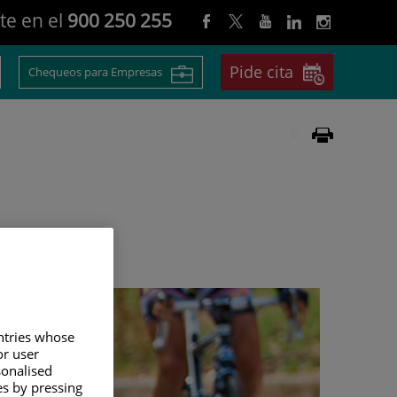
te en el
900 250 255
Pide cita
Chequeos para Empresas
untries whose
or user
sonalised
es by pressing