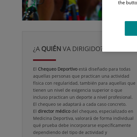
the butto
¿A
QUIÉN
VA DIRIGIDO?
El
Chequeo Deportivo
está diseñado para todas
aquellas personas que practican una actividad
física con regularidad, también para aquellas que
tienen un nivel de exigencia superior o que
incluso practican un deporte a nivel profesional.
El chequeo se adaptará a cada caso concreto.
El
director médico
del chequeo, especializado en
Medicina Deportiva, valorará de forma individual
qué prueba debe incorporarse específicamente
dependiendo del tipo de actividad y