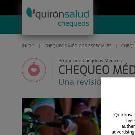
Saltar al contenido
Saltar
al
contenido
INICIO
|
CHEQUEOS MÉDICOS ESPECIALES
|
CHEQU
Promoción Chequeos Médicos
CHEQUEO MÉD
Una revisión a fond
Quirónsalu
legi
authen
advertising