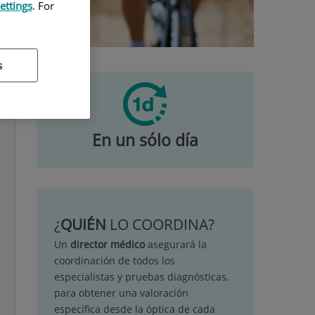
ettings
. For
s
En un sólo día
¿
QUIÉN
LO COORDINA?
Un
director médico
asegurará la
coordinación de todos los
especialistas y pruebas diagnósticas,
para obtener una valoración
específica desde la óptica de cada