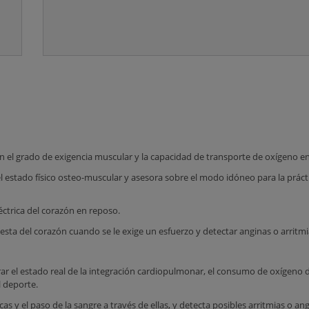
el grado de exigencia muscular y la capacidad de transporte de oxígeno en
el estado físico osteo-muscular y asesora sobre el modo idóneo para la práctic
léctrica del corazón en reposo.
esta del corazón cuando se le exige un esfuerzo y detectar anginas o arritmi
ar el estado real de la integración cardiopulmonar, el consumo de oxígeno d
l deporte.
cas y el paso de la sangre a través de ellas, y detecta posibles arritmias o ang