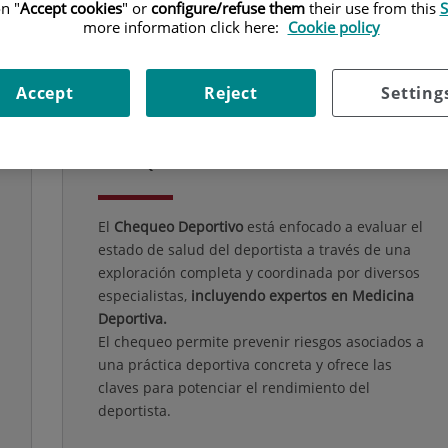
n "
Accept cookies
" or
configure/refuse them
their use from this
S
more information click here:
Cookie policy
Accept
Reject
Setting
¿CUÁL ES
EL OBJETIVO
DE ESTE
CHEQUEO?
El
Chequeo Deportivo
está enfocado a evaluar el
estado de salud del deportista a través de una
exploración completa y coordinada por diversos
especialistas,
incluyendo expertos en Medicina
Deportiva.
El chequeo permite prevenir riesgos asociados a
una práctica deportiva concreta y ofrece las
claves para potenciar el rendimiento del
deportista.