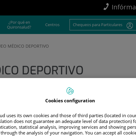
Infórma
¿Por qué en
Centros
Chequeos para Particulares
Quironsalud?
EO MÉDICO DEPORTIVO
ICO DEPORTIVO
o para potenciar tu rendimiento
Cookies configuration
d uses its own cookies and those of third parties (located in co
slation does not guarantee an adequate level of data protection) f
tication, statistical analysis, improving services and showing per
 through the analysis of your navigation. You can accept all cooki