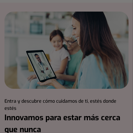
Diapositiva
2
Número
de
de
7
diapositivas:
4
Oncología médica
Entra y descubre cómo cuidamos de ti, estés donde
estés
Ver especialidad
Innovamos para estar más cerca
que nunca