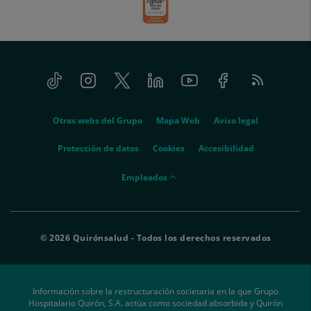
Tiktok
Instagram
Twitter
Linkedin
Youtube
Facebook
Feed
menu-
RSS
social
menu-
Otras webs del Grupo
Mapa Web
Aviso legal
legal
Protección de datos
Cookies
Accesibilidad
menu-
Empleados
empleados
© 2026 Quirónsalud - Todos los derechos reservados
Información sobre la restructuración societaria en la que Grupo
Hospitalario Quirón, S.A. actúa como sociedad absorbida y Quirón