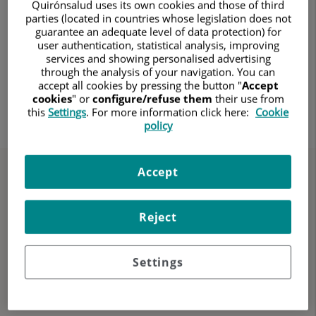
resolver dudas sobre la
salud y el bienestar de los
Quirónsalud uses its own cookies and those of third
más pequeños.
parties (located in countries whose legislation does not
guarantee an adequate level of data protection) for
user authentication, statistical analysis, improving
Porque ser padre o madre es aprender cada día.
services and showing personalised advertising
Incluso cuando no sea fácil.
through the analysis of your navigation. You can
accept all cookies by pressing the button "
Accept
cookies
" or
configure/refuse them
their use from
Ver contenidos
this
Settings
. For more information click here:
Cookie
policy
Accept
Primero, tu salud
Reject
Los
mejores hospitales
, la
tecnología
más avanzada
y más de
52.000 profesionales
a tu disposición.
Settings
Unidades médicas
Especialidades