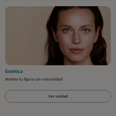
Número
de
diapositivas:
7
Estética
Moldea tu figura con naturalidad
Ver unidad