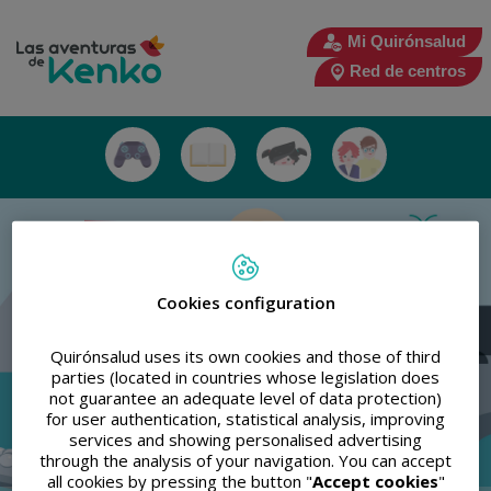
kenko-
menu-
Mi Quirónsalud
cab
Red de centros
La forma más divertida de cuidar la
kenko-
salud de los pequeños
menu-
pral
Número
de
diapositivas:
5
Cookies configuration
Quirónsalud uses its own cookies and those of third
parties (located in countries whose legislation does
not guarantee an adequate level of data protection)
for user authentication, statistical analysis, improving
services and showing personalised advertising
through the analysis of your navigation. You can accept
all cookies by pressing the button "
Accept cookies
"