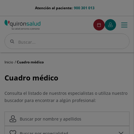
Saltar al contenido
menu-
Atención al paciente:
900 301 013
telefono
menuPedirCita
Pedir
Mi
Togg
Menú
cita
Quirónsalud
navi
Buscar
Buscar
Inicio
Cuadro médico
Cuadro
Cuadro médico
médico
Consulta el listado de nuestros especialistas o utiliza nuestro
buscador para encontrar a algún profesional: