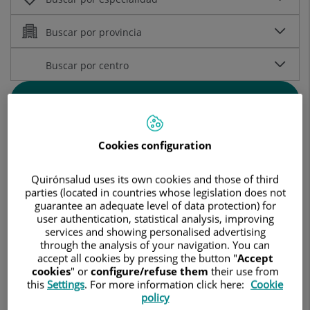
Buscar
Busca por nombre alfabético:
Cookies configuration
Quirónsalud uses its own cookies and those of third
parties (located in countries whose legislation does not
A
B
C
D
E
F
G
H
I
J
K
L
M
N
O
P
Q
R
S
T
U
V
W
X
Y
Z
...
guarantee an adequate level of data protection) for
user authentication, statistical analysis, improving
services and showing personalised advertising
through the analysis of your navigation. You can
accept all cookies by pressing the button "
Accept
cookies
" or
configure/refuse them
their use from
Aamer Malik
this
Settings
. For more information click here:
Cookie
policy
FACULTATIVO ESPECIALISTA CIR.