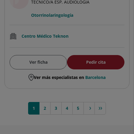
TECNICO/A ESP. AUDIOLOGIA
Otorrinolaringología
Centro Médico Teknon
Ver ficha
Pedir cita
Ver más especialistas en
Barcelona
1
2
siguiente >
3
4
>>
5