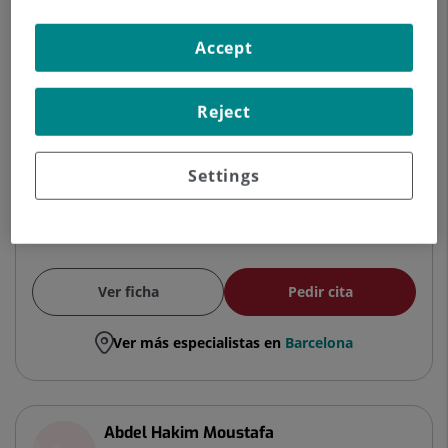
ORTOPÉDICA Y TRAUMATOLOGÍA
Accept
Traumatología y Cirugía Ortopédica
Reject
Centro Médico Teknon
Settings
Hospital Universitari Sagrat Cor
Ver ficha
Pedir cita
Ver más especialistas en
Barcelona
Abdel Hakim Moustafa