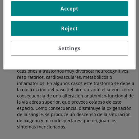
provocan problemas de oclusión, en las proporciones
Accept
faciales o en la articulación de la mandíbula, afectando
también al estado de las piezas dentales. El tratamiento
se hace normalmente junto a ortodoncistas de manera
Reject
coordinada, habitualmente con una preparación previa
y mantenimiento posterior.
Apnea del sueño:
Esta enfermedad se caracteriza por
Settings
presentar interrupciones en la respiración durante el
sueño, originando un sueño no reparador, con
tendencia a la somnolencia diurna, y se asocia en
ocasiones a trastornos muy diversos: neurocognitivos,
respiratorios, cardiovasculares, metabólicos o
inflamatorios. En algunos casos este trastorno se debe a
la obstrucción del paso del aire durante el sueño, como
consecuencia de una alteración anatómico-funcional de
la vía aérea superior, que provoca colapso de este
espacio. Como consecuencia, disminuye la oxigenación
de la sangre, se produce un descenso de la saturación
de oxígeno y microdespertares que originan los
síntomas mencionados.