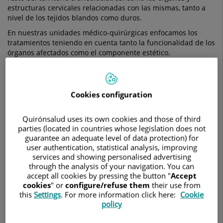
estructuras cervicales relacionadas con las mismas, tanto a
nivel de los tejidos blandos como duros.
En nuestras unidades médico-quirúrgicas enfocamos los
tratamientos teniendo en cuenta tanto la funcionalidad de los
órganos afectados como el componente estético.
¿Qué estudia la cirugía oral y
maxilofacial?
Cookies configuration
El estudio de la cirugía oral y maxilofacial se centra en las
enfermedades en las que juegan un papel los órganos que
Quirónsalud uses its own cookies and those of third
forman parte de la estructura facial, en concreto, de la boca,
parties (located in countries whose legislation does not
los dientes, los maxilares, la cara, el cuello, la cabeza y el
guarantee an adequate level of data protection) for
user authentication, statistical analysis, improving
cráneo. Para llegar a un diagnóstico acertado con la mayor
services and showing personalised advertising
precisión posible y ofrecer el tratamiento más adecuado en
through the analysis of your navigation. You can
cada caso, los cirujanos de Quirónsalud están especializados
accept all cookies by pressing the button "
Accept
en áreas muy concretas de esta rama de la medicina. Algunas
cookies
" or
configure/refuse them
their use from
de ellas son:
this
Settings
. For more information click here:
Cookie
policy
Cirugía ortognática:
se utiliza para corregir
deformidades y malposiciones de los maxilares que