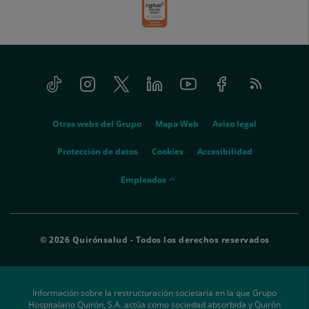
Tiktok
Instagram
Twitter
Linkedin
Youtube
Facebook
Feed
menu-
RSS
social
menu-
Otras webs del Grupo
Mapa Web
Aviso legal
legal
Protección de datos
Cookies
Accesibilidad
menu-
Empleados
empleados
© 2026 Quirónsalud - Todos los derechos reservados
Información sobre la restructuración societaria en la que Grupo
Hospitalario Quirón, S.A. actúa como sociedad absorbida y Quirón