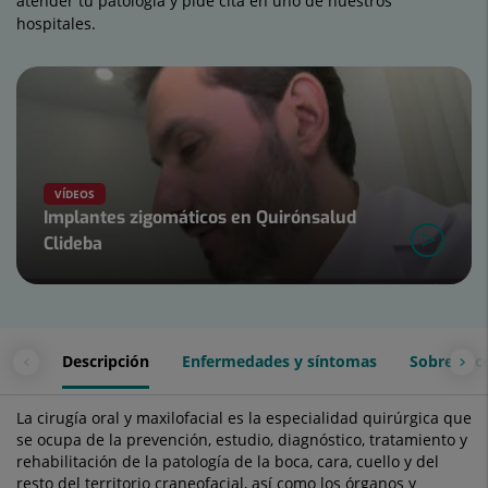
atender tu patología y pide cita en uno de nuestros
hospitales.
Número
de
diapositivas:
4
VÍDEOS
Implantes zigomáticos en Quirónsalud
Clideba
Diapositiva
1
de
4
Descripción
Enfermedades y síntomas
Sobre la c
La cirugía oral y maxilofacial es la especialidad quirúrgica que
se ocupa de la prevención, estudio, diagnóstico, tratamiento y
rehabilitación de la patología de la boca, cara, cuello y del
resto del territorio craneofacial, así como los órganos y