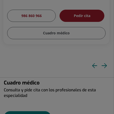
986 860 966
Pedir cita
Cuadro médico
Dia
Di
ante
si
Cuadro médico
Consulta y pide cita con los profesionales de esta
especialidad