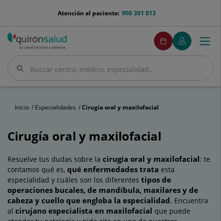
Saltar al contenido
menu-
Atención al paciente:
900 301 013
telefono
menuPedirCita
Pedir
Mi
Togg
Menú
cita
Quirónsalud
navi
Buscar
Buscar
Inicio
Especialidades
Cirugía oral y maxilofacial
Cirugía oral y maxilofacial
cirugía oral y maxilofacial
Resuelve tus dudas sobre la
: te
qué enfermedades trata
contamos qué es,
esta
tipos de
especialidad y cuáles son los diferentes
operaciones bucales, de mandíbula,
maxilares y de
cabeza y cuello que engloba la especialidad
. Encuentra
cirujano
especialista en maxilofacial
al
que puede