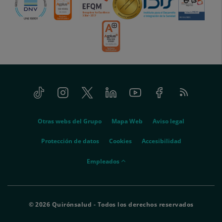
Tiktok
Instagram
Twitter
Linkedin
Youtube
Facebook
Feed
menu-
RSS
social
menu-
Otras webs del Grupo
Mapa Web
Aviso legal
legal
Protección de datos
Cookies
Accesibilidad
menu-
Empleados
empleados
© 2026 Quirónsalud - Todos los derechos reservados