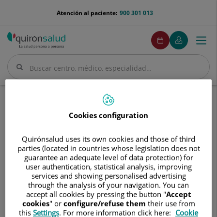
Saltar al contenido
menu-
Atención al paciente:
900 301 013
telefono
menuPedirCita
Pedir
Mi
Togg
Menú
cita
Quirónsalud
navi
Buscar
Buscar
Inicio
Nuestros hospitales
Centro Médico Quirónsalud Fuengirola
Cookies configuration
Centro
Centro Médico Quirónsalud
Médico
Fuengirola
Quirónsalud uses its own cookies and those of third
Quirónsalud
parties (located in countries whose legislation does not
Fuengirola
guarantee an adequate level of data protection) for
user authentication, statistical analysis, improving
services and showing personalised advertising
through the analysis of your navigation. You can
accept all cookies by pressing the button "
Accept
cookies
" or
configure/refuse them
their use from
this
Settings
. For more information click here:
Cookie