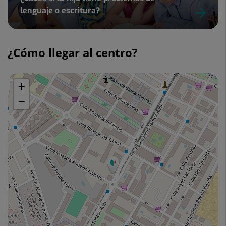
lenguaje o escritura?
Diapositiva
1
¿Cómo llegar al centro?
de
4
+
Saltar
mapa
−