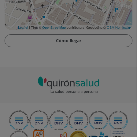
Leaflet
| Tiles ©
OpenStreetMap
contributors. Geocoding ©
OSM Nominatim
Cómo llegar