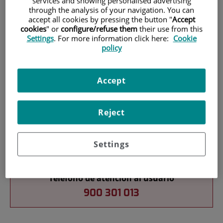
services and showing personalised advertising
through the analysis of your navigation. You can
Pacientes y visitantes
accept all cookies by pressing the button "
Accept
cookies
" or
configure/refuse them
their use from this
Settings
. For more information click here:
Cookie
policy
Accept
Reject
Cartera de servicios
Settings
Teléfono de atención al usuario
900 301 013