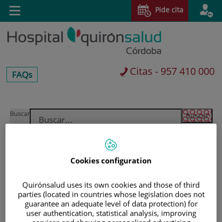
Saltar al contenido
Pide cita
Toggle
navigation
Citas - 957 410 000
centros-
FAQs
faq
Saltar
Buscar
al
contenido
Cookies configuration
Quirónsalud uses its own cookies and those of third
parties (located in countries whose legislation does not
guarantee an adequate level of data protection) for
user authentication, statistical analysis, improving