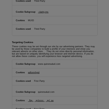
Third Party
clarity.ms
MUID
Third Party
Targeting Cookies
These cookies may be set through our site by our advertising partners. They may
be used by those companies to build a profile of your interests and show you
relevant adverts on other sites. They do not store directly personal information,
but are based on uniquely identifying your browser and internet device. If you do
not allow these cookies, you will experience less targeted advertising.
Targeting
Cookies
www.quironsalud.com
adformfrpid
First Party
quironsalud.com
_fbp
,
_gclxxxx
,
_gcl_au
First Party