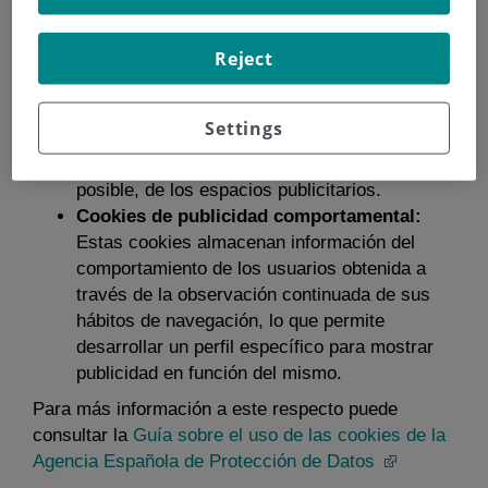
información recogida mediante este tipo de
cookies se utiliza en la medición de la
Reject
actividad de los sitios web, Página Web o
plataforma y para la elaboración de perfiles de
navegación de los usuarios.
Settings
Cookies publicitarias:
Son aquéllas que
permiten la gestión, de la forma más eficaz
posible, de los espacios publicitarios.
Cookies de publicidad comportamental:
Estas cookies almacenan información del
comportamiento de los usuarios obtenida a
través de la observación continuada de sus
hábitos de navegación, lo que permite
desarrollar un perfil específico para mostrar
publicidad en función del mismo.
Para más información a este respecto puede
consultar la
Guía sobre el uso de las cookies de la
Agencia Española de Protección de Datos