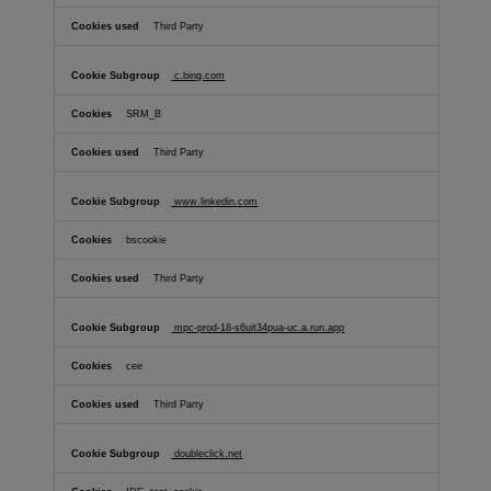
Third Party
c.bing.com
SRM_B
Third Party
www.linkedin.com
bscookie
Third Party
mpc-prod-18-s6uit34pua-uc.a.run.app
cee
Third Party
doubleclick.net