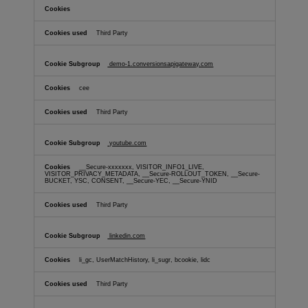
Third Party
demo-1.conversionsapigateway.com
cee
Third Party
youtube.com
__Secure-xxxxxxx, VISITOR_INFO1_LIVE,
VISITOR_PRIVACY_METADATA, __Secure-ROLLOUT_TOKEN, __Secure-
BUCKET, YSC, CONSENT, __Secure-YEC, __Secure-YNID
Third Party
linkedin.com
li_gc, UserMatchHistory, li_sugr, bcookie, lidc
Third Party