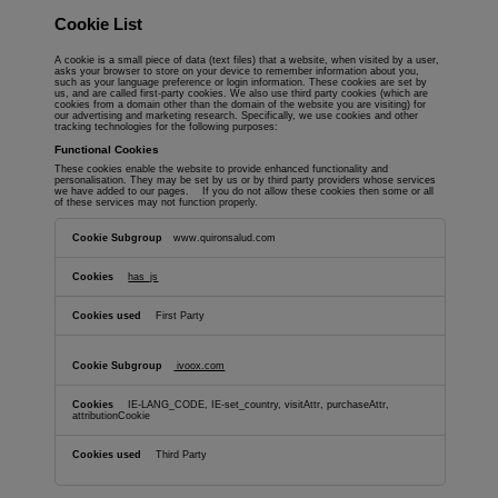
Cookie List
A cookie is a small piece of data (text files) that a website, when visited by a user,
asks your browser to store on your device to remember information about you,
such as your language preference or login information. These cookies are set by
us, and are called first-party cookies. We also use third party cookies (which are
cookies from a domain other than the domain of the website you are visiting) for
our advertising and marketing research. Specifically, we use cookies and other
tracking technologies for the following purposes:
Functional Cookies
These cookies enable the website to provide enhanced functionality and
personalisation. They may be set by us or by third party providers whose services
we have added to our pages. If you do not allow these cookies then some or all
of these services may not function properly.
Functional
Cookies
www.quironsalud.com
has_js
First Party
ivoox.com
IE-LANG_CODE, IE-set_country, visitAttr, purchaseAttr,
attributionCookie
Third Party