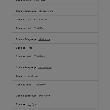
id5-sync.com
car, cnac, callback
Third Party
tiktok.com
_ttp
Third Party
cm.teads.tv
ar_debug
Third Party
twitter.com
__cf_bm