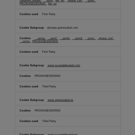
OptanonConsent
,
__uzmf
,
bm_mi
,
_proxia_csrf
,
__uzmc
,
PROXIASESSIONID
,
bm_sv
First Party
olympia.quironsalud.com
__uzma
,
__uzmf
,
__uzmb
,
__uzmd
,
__uzmc
,
_proxia_csrf
,
__uzme
,
PROXIASESSIONID
First Party
www.tucanaldesalud.com
PROXIASESSIONID
Third Party
www.quironsalud.es
PROXIASESSIONID
Third Party
www.tucanaldesalud.es