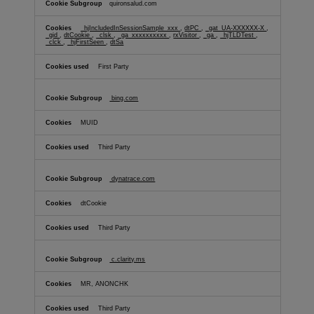
quironsalud.com
_hjIncludedInSessionSample_xxx
,
dtPC
,
_gat_UA-XXXXXX-X
,
_gid
,
dtCookie
,
_clsk
,
_ga_xxxxxxxxxx
,
rxVisitor
,
_ga
,
_hjTLDTest
,
_clck
,
_hjFirstSeen
,
dtSa
First Party
bing.com
MUID
Third Party
dynatrace.com
dtCookie
Third Party
c.clarity.ms
MR, ANONCHK
Third Party