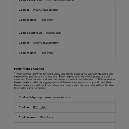
PROXIASESSIONID
Third Party
linkedin.com
AnalyticsSyncHistory
Third Party
Performance Cookies
These cookies allow us to count visits and traffic sources so we can measure and
improve the performance of our site. They help us to know which pages are the
most and least popular and see how visitors move around the site. All information
these cookies collect is aggregated and therefore anonymous. If you do not allow
these cookies we will not know when you have visited our site, and will not be able
to monitor its performance.
Performance
Cookies
www.quironsalud.com
RT
,
_clsk
First Party