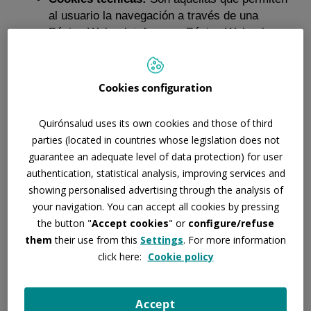
al usuario la navegación a través de una
Página Web, plataforma o Página Web y la
utilización de las diferentes opciones o
servicios que en ella existan como, por
ejemplo, controlar el tráfico y la comunicación
Cookies configuration
de datos, identificar la sesión, acceder a
partes de acceso restringido.
Quirónsalud uses its own cookies and those of third
Cookies de personalización:
Son aquéllas
parties (located in countries whose legislation does not
que permiten al usuario acceder al servicio
guarantee an adequate level of data protection) for user
con algunas características de carácter
authentication, statistical analysis, improving services and
general predefinidas en función de una serie
showing personalised advertising through the analysis of
de criterios en el terminal del usuario como
your navigation. You can accept all cookies by pressing
por ejemplo serian el idioma, el tipo de
the button "
Accept cookies
" or
configure/refuse
navegador.
them
their use from this
Settings
. For more information
Cookies de análisis:
Son aquéllas que
click here:
Cookie policy
permiten al responsable de las mismas, el
seguimiento y análisis del comportamiento de
los usuarios a los que están vinculadas. La
Accept