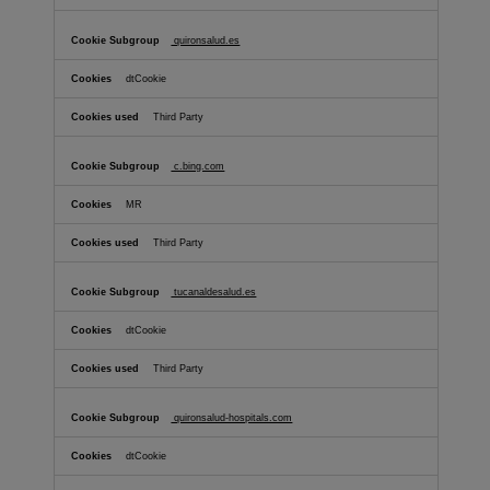
quironsalud.es
dtCookie
Third Party
c.bing.com
MR
Third Party
tucanaldesalud.es
dtCookie
Third Party
quironsalud-hospitals.com
dtCookie