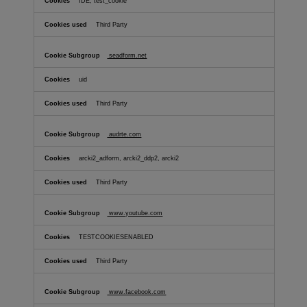
IDE, test_cookie
Third Party
seadform.net
uid
Third Party
audrte.com
arcki2_adform, arcki2_ddp2, arcki2
Third Party
www.youtube.com
TESTCOOKIESENABLED
Third Party
www.facebook.com