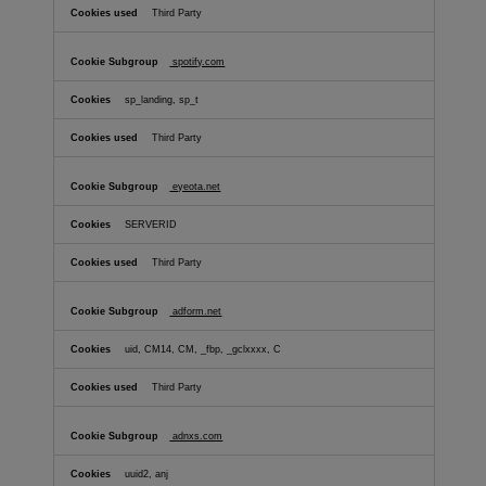
Third Party
spotify.com
sp_landing, sp_t
Third Party
eyeota.net
SERVERID
Third Party
adform.net
uid, CM14, CM, _fbp, _gclxxxx, C
Third Party
adnxs.com
uuid2, anj