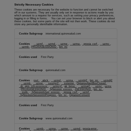
Strictly Necessary Cookies
These cookies are necessary for the website to function and cannot be switched
off in our systems. They are usually only set in response to actions made by you
which amount to a request for services, such as setting your privacy preferences,
logging in or filling in forms. You can set your browser to block or alert you about
these cookies, but some parts of the site will not then work. These cookies do not
store any personally identifiable information.
Strictly
Necessary
international.quironsalud.com
Cookies
__uzmf
,
__uzmd
,
__uzme
,
__uzma
,
_proxia_csrf
,
__uzmc
,
__uzmb
,
PROXIASESSIONID
,
bm_mi
First Party
quironsalud.com
rxvt
,
_abck
,
__uzmd
,
__uzma
,
__uzmbj2
,
bm_mi
,
__uzmdj2
,
__uzmb
,
__uzme
,
__ssuzjsr2
,
__sstester
,
OptanonAlertBoxClosed
,
_dc_gtm_UA-xxxxxxxx
,
__uzmcj2
,
ak_bmsc
,
__uzmaj2
,
__uzmc
,
uzmx
,
PROXIASESSIONID
,
_hjSession_xxxxxx
,
JSESSIONID
,
bm_sz
,
__ssds
,
_hjSessionUser_xxxxxx
,
_proxia_csrf
,
__uzmf
,
_hjAbsoluteSessionInProgress
,
bm_sv
,
OptanonConsent
First Party
www.quironsalud.com
__uzmb
,
__uzma
,
__uzme
,
__uzmd
,
proxia-error
,