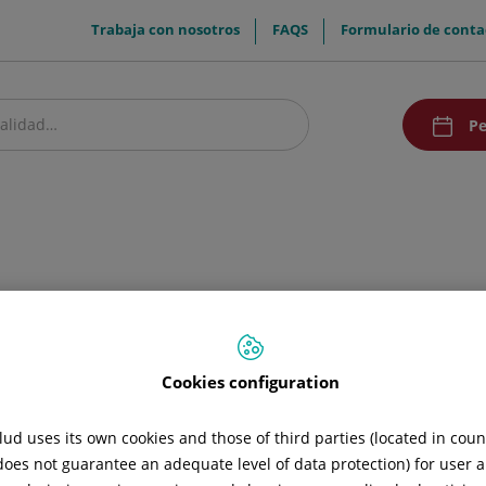
menuTop
Trabaja con nosotros
FAQS
Formulario de conta
menuAcce
Pe
estro centro
Pacientes y visitantes
Investigación
Comunicación
Doc
Cookies configuration
e última generación.
ud uses its own cookies and those of third parties (located in cou
 does not guarantee an adequate level of data protection) for user a
cortes. Una de ellas de ultrabaja radiación.