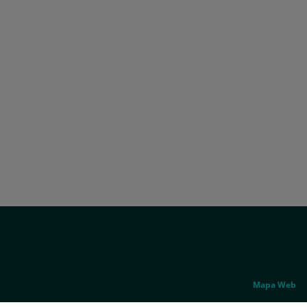
Correo
electrónico:
info.madrid@quironsalud.es
Social
Genérico
Mapa Web