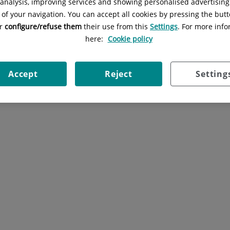
l analysis, improving services and showing personalised advertisin
 of your navigation. You can accept all cookies by pressing the butt
or
configure/refuse them
their use from this
Settings
. For more info
here:
Cookie policy
Accept
Reject
Setting