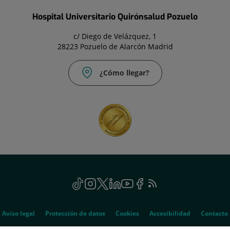
Hospital Universitario Quirónsalud Pozuelo
c/ Diego de Velázquez, 1
28223 Pozuelo de Alarcón Madrid
¿Cómo llegar?
TikTok
Enlace
Instagram
Enlace
Twitter
Enlace
Linkedin
Enlace
Youtube
Enlace
Facebook
Enlace
Feed
a
a
a
a
a
a
RSS
una
una
una
una
una
una
aplicación
aplicación
aplicación
aplicación
aplicación
aplicación
Aviso legal
Protección de datos
Cookies
Accesibilidad
Contacto
externa.
externa.
externa.
externa.
externa.
externa.