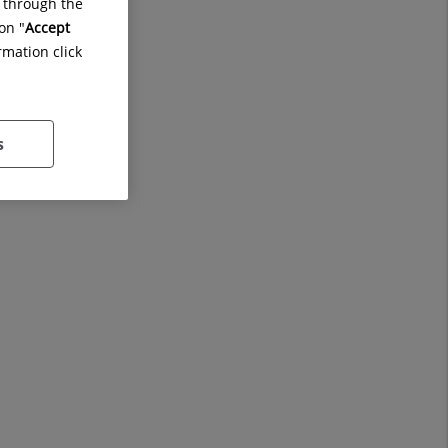
g through the
on "
Accept
rmation click
s