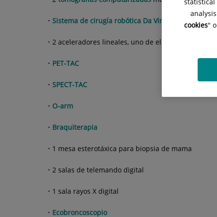
statistica
analysis
Sistema de cirugía robótica Da Vinci
cookies
" 
2 aceleradores lineales, uno de ellos
True Beam
.
PET-TAC
SPECT-TAC
O-arm
Braquiterapia
1 mesa esterotáxica para biopsia de mama
2 salas de telemando digital
1 sala rayos X digital
Ecobroncoscopio