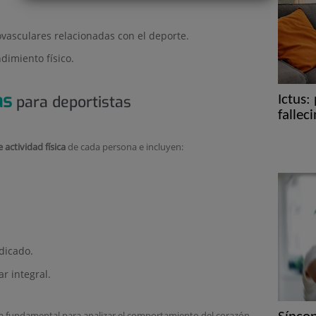
vasculares relacionadas con el deporte.
dimiento físico.
as
Ictus:
para deportistas
fallec
e actividad física
de cada persona e incluyen:
dicado.
ar integral.
a fundamental para analizar el comportamiento del corazón