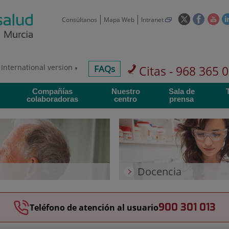
Este
Este
Est
Consúltanos
Mapa Web
Intranet
enlace
enlace
enl
se
se
se
abrirá
abrirá
abr
en
en
en
International version
centros-
FAQs
Citas - 968 365 
una
una
un
faq
ventana
ventan
ve
Compañías
Nuestro
Sala de
nueva.
nueva.
nue
colaboradoras
centro
prensa
Docencia
900 301 013
Teléfono de atención al usuario