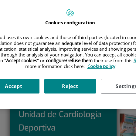
RDIOLOGÍA
|
CARDIOLOGÍA DEPORTIVA
Car
Cookies configuration
d uses its own cookies and those of third parties (located in co
ía
Chequeos
Cardiología
Selecc
Cardiovasculares
intervencionista
slation does not guarantee an adequate level of data protection) f
y Segunda
y
tication, statistical analysis, improving services and showing per
Opinión
hemodinámica
Equipo Médico
 through the analysis of your navigation. You can accept all cooki
n "
Accept cookies
" or
configure/refuse them
their use from this
S
more information click here:
Cookie policy
Solicita más
Accept
Reject
Setting
información sobre la
Unidad de Cardiología
Deportiva