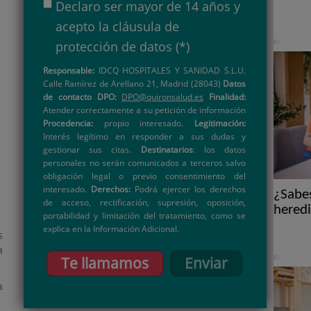
Declaro ser mayor de 14 años y
acepto la
cláusula de
protección de datos
(*)
Responsable:
IDCQ HOSPITALES Y SANIDAD S.L.U.
Calle Ramírez de Arellano 21, Madrid (28043)
Datos
de contacto DPO:
DPO@quironsalud.es
Finalidad:
Atender correctamente a su petición de información
Procedencia:
propio interesado.
Legitimación:
Interés legítimo en responder a sus dudas y
gestionar sus citas.
Destinatarios
: los datos
personales no serán comunicados a terceros salvo
obligación legal o previo consentimiento del
interesado.
Derechos:
Podrá ejercer los derechos
¿Sabes
de acceso, rectificación, supresión, oposición,
heredi
portabilidad y limitación del tratamiento, como se
explica en la Información Adicional.
s
a
Te llamamos
Enviar
a