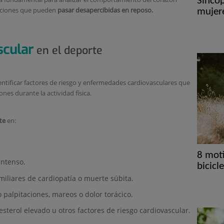
Síncop
mujer
eraciones que pueden
pasar desapercibidas en reposo.
scular
en el deporte
ntificar factores de riesgo y enfermedades cardiovasculares que
nes durante la actividad física.
te
en:
8 mot
intenso.
bicicl
iliares de cardiopatía o muerte súbita.
palpitaciones, mareos o dolor torácico.
esterol elevado u otros factores de riesgo cardiovascular.