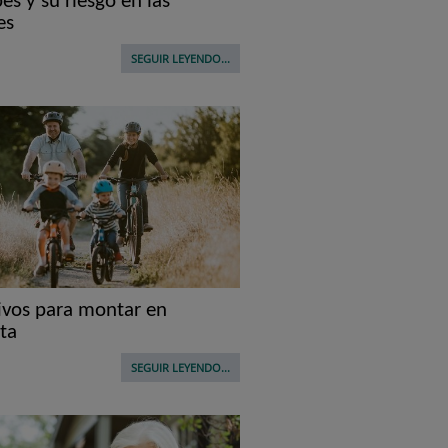
es y su riesgo en las
es
SEGUIR LEYENDO...
ivos para montar en
eta
SEGUIR LEYENDO...