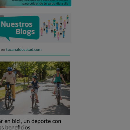
s en
tucanaldesalud.com
 en bici, un deporte con
s beneficios