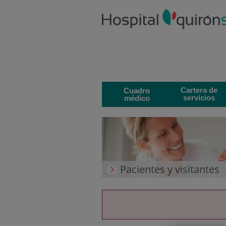
Saltar al contenido
Saltar
al
contenido
Cartera de
Cuadro
servicios
médico
Pacientes y visitantes