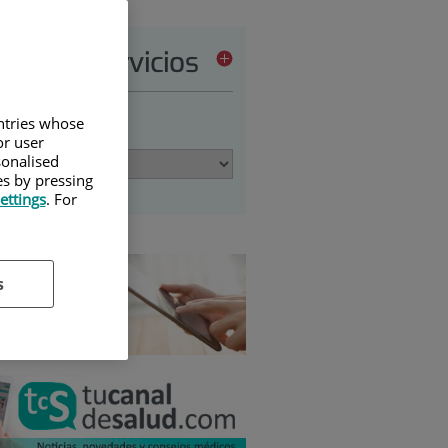
tera de servicios
untries whose
ione una opción:
or user
sonalised
es by pressing
ettings
. For
s