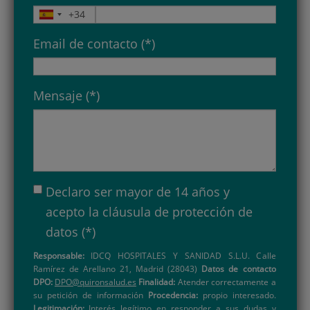
Email de contacto (*)
Mensaje (*)
Declaro ser mayor de 14 años y
acepto la
cláusula de protección de
datos
(*)
Responsable:
IDCQ HOSPITALES Y SANIDAD S.L.U. Calle
Ramírez de Arellano 21, Madrid (28043)
Datos de contacto
DPO:
DPO@quironsalud.es
Finalidad:
Atender correctamente a
su petición de información
Procedencia:
propio interesado.
Legitimación:
Interés legítimo en responder a sus dudas y