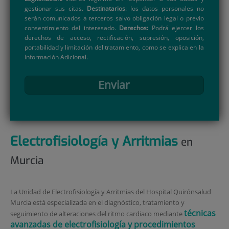
gestionar sus citas.
Destinatarios
: los datos personales no
serán comunicados a terceros salvo obligación legal o previo
consentimiento del interesado.
Derechos:
Podrá ejercer los
derechos de acceso, rectificación, supresión, oposición,
portabilidad y limitación del tratamiento, como se explica en la
Información Adicional.
Enviar
Electrofisiología y Arritmias
en
Murcia
La Unidad de Electrofisiología y Arritmias del Hospital Quirónsalud
Murcia está especializada en el diagnóstico, tratamiento y
técnicas
seguimiento de alteraciones del ritmo cardiaco mediante
avanzadas de electrofisiología y procedimientos