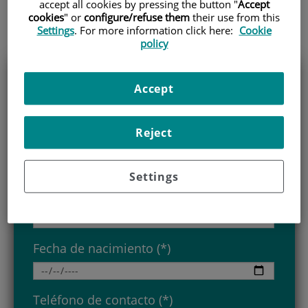
accept all cookies by pressing the button "
Accept
cookies
" or
configure/refuse them
their use from this
Equipo Médico
Settings
. For more information click here:
Cookie
policy
Accept
Solicita más información
sobre la Unidad de
Reject
Electrofisiología y Arritmias
Settings
Nombre y apellidos (*)
Fecha de nacimiento (*)
Teléfono de contacto (*)