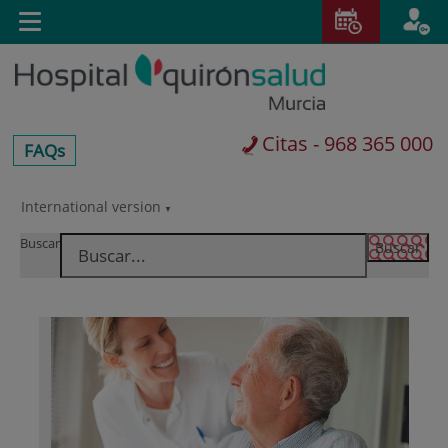
Saltar al contenido
E
Toggle
navigation
Citas - 968 365 000
centros-
FAQs
faq
International version
Saltar
al
Buscar
contenido