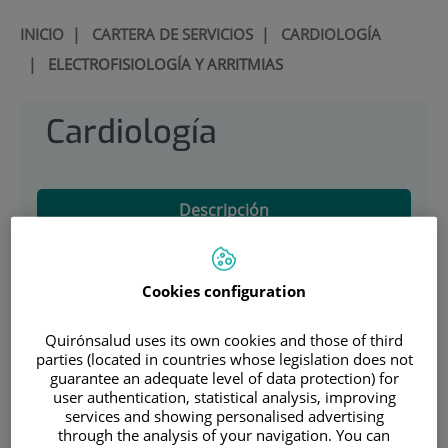
INICIO
|
CARTERA DE SERVICIOS
|
CARDIOLOGÍA
|
ELECTROFISIOLOGÍA Y ARRITMIAS
Cardiología
Descripción
Cardiología Clínica
Cookies configuration
Chequeos Cardiovasculares y Segunda Opinión
Quirónsalud uses its own cookies and those of third
Cardiología intervencionista y hemodinámica
parties (located in countries whose legislation does not
guarantee an adequate level of data protection) for
Electrofisiología y Arritmias
user authentication, statistical analysis, improving
services and showing personalised advertising
through the analysis of your navigation. You can
Cardiología Deportiva