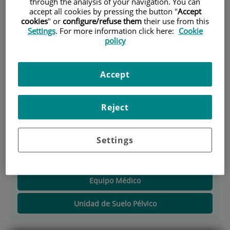
through the analysis of your navigation. You can
accept all cookies by pressing the button "
Accept
INICIO
|
CARTERA DE SERVICIOS
cookies
" or
configure/refuse them
their use from this
Settings
. For more information click here:
Cookie
|
REHABILITACIÓN Y FISIOTERAPIA
policy
Rehabilitación y
Accept
Fisioterapia
Reject
Responsable:
Sergio Moñino Martínez
Settings
Descripción
Equipo Médico
Unidad de Suelo Pélvico