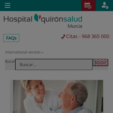
Saltar al contenido
E
Toggle
navigation
Citas - 968 365 000
centros-
FAQs
faq
International version
Saltar
al
Buscar
contenido