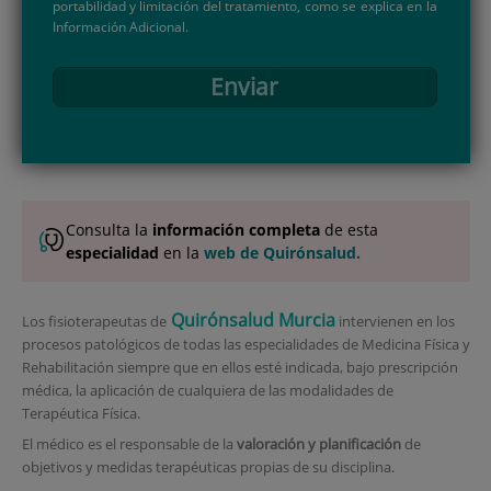
portabilidad y limitación del tratamiento, como se explica en la
Información Adicional.
Enviar
Consulta la
información completa
de esta
especialidad
en la
web de Quirónsalud.
Quirónsalud Murcia
Los fisioterapeutas de
intervienen en los
procesos patológicos de todas las especialidades de Medicina Física y
Rehabilitación siempre que en ellos esté indicada, bajo prescripción
médica, la aplicación de cualquiera de las modalidades de
Terapéutica Física.
El médico es el responsable de la
valoración y planificación
de
objetivos y medidas terapéuticas propias de su disciplina.