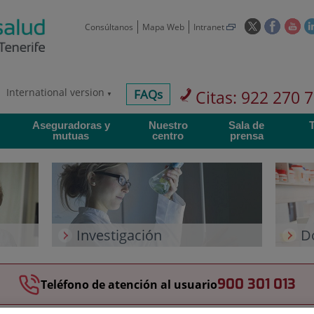
Este
Este
Est
Consúltanos
Mapa Web
Intranet
enlace
enlace
enl
se
se
se
abrirá
abrirá
abr
en
en
en
International version
centros-
FAQs
Citas: 922 270 
una
una
un
faq
ventana
ventan
ve
Aseguradoras y
Nuestro
Sala de
nueva.
nueva.
nue
mutuas
centro
prensa
Investigación
D
900 301 013
Teléfono de atención al usuario