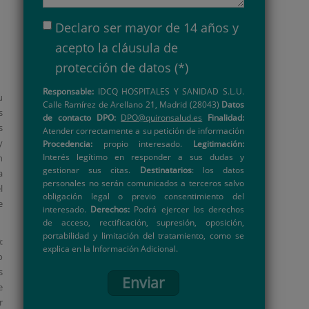
Declaro ser mayor de 14 años y
acepto la
cláusula de
protección de datos
(*)
Responsable:
IDCQ HOSPITALES Y SANIDAD S.L.U.
u
Calle Ramírez de Arellano 21, Madrid (28043)
Datos
s
de contacto DPO:
DPO@quironsalud.es
Finalidad:
s
Atender correctamente a su petición de información
y
Procedencia:
propio interesado.
Legitimación:
Interés legítimo en responder a sus dudas y
n
gestionar sus citas.
Destinatarios
: los datos
a
personales no serán comunicados a terceros salvo
l
obligación legal o previo consentimiento del
e
interesado.
Derechos:
Podrá ejercer los derechos
de acceso, rectificación, supresión, oposición,
portabilidad y limitación del tratamiento, como se
)
:
explica en la Información Adicional.
o
s
Enviar
e
r