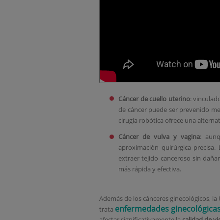
Cáncer de cuello uterino
: vinculad
de cáncer puede ser prevenido med
cirugía robótica ofrece una altern
Cáncer de vulva y vagina
: aun
aproximación quirúrgica precisa.
extraer tejido canceroso sin daña
más rápida y efectiva.
Además de los cánceres ginecológicos, l
enfermedades ginecológica
trata
afectar significativamente la
calidad de vi