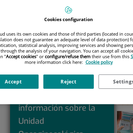
NECOLOGÍA Y OBSTETRICIA
|
UNIDAD DE
Car
Cookies configuration
Jefe/a de servicio:
José
d uses its own cookies and those of third parties (located in co
Selecc
slation does not guarantee an adequate level of data protection) f
Antonio Pérez Álvarez
ía
tication, statistical analysis, improving services and showing per
 through the analysis of your navigation. You can accept all cooki
n "
Accept cookies
" or
configure/refuse them
their use from this
S
more information click here:
Cookie policy
Accept
Reject
Setting
Solicita más
información sobre la
Unidad