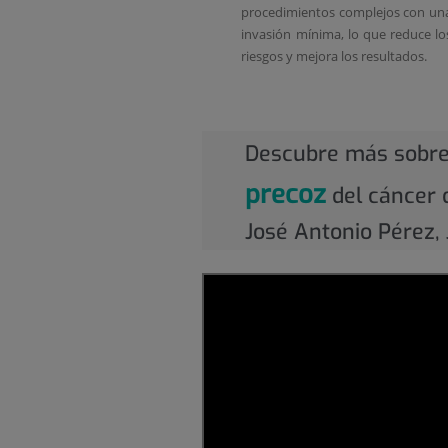
procedimientos complejos con un
invasión mínima, lo que reduce lo
riesgos y mejora los resultados.
Descubre más sobre
precoz
del cáncer d
José Antonio Pérez, 