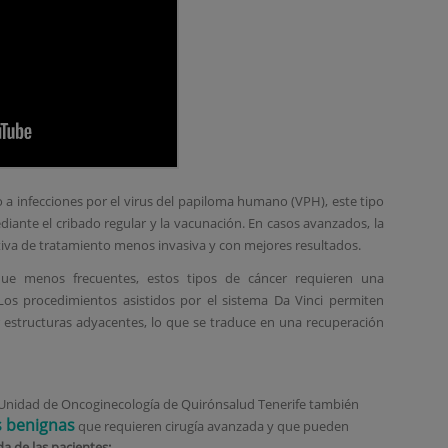
o a infecciones por el virus del papiloma humano (VPH), este tipo
iante el cribado regular y la vacunación. En casos avanzados, la
ativa de tratamiento menos invasiva y con mejores resultados.
que menos frecuentes, estos tipos de cáncer requieren una
 Los procedimientos asistidos por el sistema Da Vinci permiten
r estructuras adyacentes, lo que se traduce en una recuperación
a Unidad de Oncoginecología de Quirónsalud Tenerife también
s benignas
que requieren cirugía avanzada y que pueden
da de las pacientes: