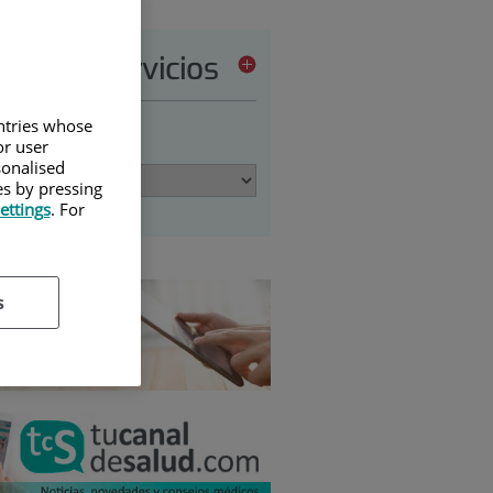
tera de servicios
untries whose
ione una opción:
or user
sonalised
es by pressing
ettings
. For
s