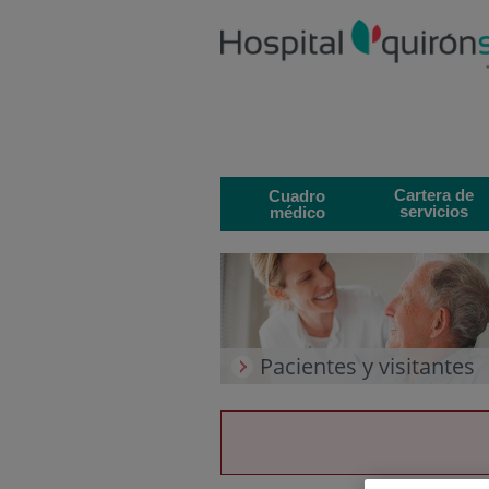
Saltar al contenido
Saltar
al
contenido
Cartera de
Cuadro
servicios
médico
Pacientes y visitantes