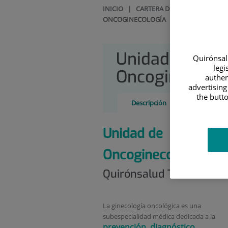
INICIO
|
CARTERA DE SERVICIOS
|
GI
ONCOGINECOLOGÍA
Unidad de
Quirónsalu
legi
Oncoginecolog
authen
advertising
the butto
Descripción
Unidad de
Oncoginecología
en
Quirónsalud Tenerife
La ginecología oncológica es una
subespecialidad médica dedicada a la
prevención, diagnóstico,