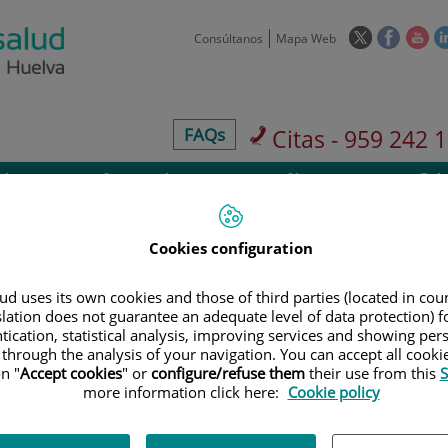
Enlace
Enlace
Enl
Consúltanos
Mapa Web
a
a
a
una
una
un
aplicación
aplicaci
apl
externa.
externa
ext
centros-
FAQs
Citas - 959 242 
faq
 de
Aseguradoras y
Nuestro
Sala
os
mutuas
centro
pre
Cookies configuration
d uses its own cookies and those of third parties (located in co
slation does not guarantee an adequate level of data protection) f
Cartera de servicio
tication, statistical analysis, improving services and showing per
 through the analysis of your navigation. You can accept all cooki
n "
Accept cookies
" or
configure/refuse them
their use from this
S
more information click here:
Cookie policy
900 301 013
Teléfono de atención al usuario