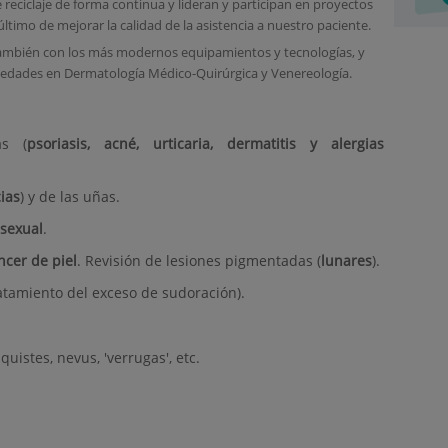
 reciclaje de forma continua y lideran y participan en proyectos
último de mejorar la calidad de la asistencia a nuestro paciente.
también con los más modernos equipamientos y tecnologías, y
ovedades en Dermatología Médico-Quirúrgica y Venereología.
as (
psoriasis, acné, urticaria, dermatitis y alergias
ias
) y de las uñas.
 sexual
.
ncer de piel
. Revisión de lesiones pigmentadas (
lunares
).
ratamiento del exceso de sudoración).
 quistes, nevus, 'verrugas', etc.