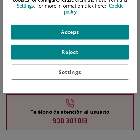
Settings
. For more information click here:
Cookie
policy
Pacientes y visitantes
Accept
Reject
Settings
Cartera de servicios
Teléfono de atención al usuario
900 301 013