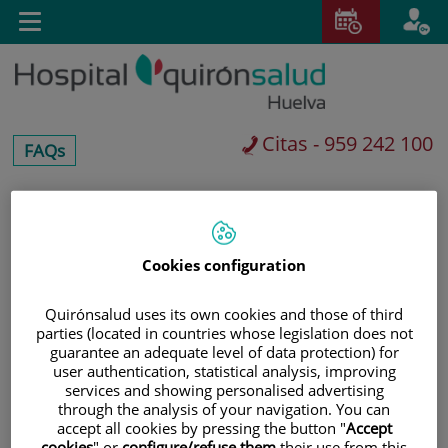
Saltar al contenido
Toggle
navigation
Citas - 959 242 100
centros-
FAQs
faq
Saltar
Buscar
al
contenido
Cookies configuration
Quirónsalud uses its own cookies and those of third
parties (located in countries whose legislation does not
guarantee an adequate level of data protection) for
user authentication, statistical analysis, improving
services and showing personalised advertising
through the analysis of your navigation. You can
accept all cookies by pressing the button "
Accept
cookies
" or
configure/refuse them
their use from this