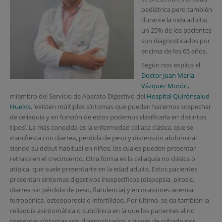
pediátrica pero también
durante la vida adulta;
un 25% de los pacientes
son diagnosticados por
encima de los 65 años.
Según nos explica el
Doctor Juan María
Vázquez Morón
,
miembro del Servicio de Aparato Digestivo del
Hospital Quirónsalud
Huelva
, ‘existen múltiples síntomas que pueden hacernos sospechar
de celiaquía y en función de estos podemos clasificarla en distintos
tipos’. La más conocida es la enfermedad celiaca clásica, que se
manifiesta con diarrea, pérdida de peso y distensión abdominal
siendo su debut habitual en niños, los cuales pueden presentar
retraso en el crecimiento. Otra forma es la celiaquía no clásica o
atípica, que suele presentarte en la edad adulta. Estos pacientes
presentan síntomas digestivos inespecíficos (dispepsia, pirosis,
diarrea sin pérdida de peso, flatulencia) y en ocasiones anemia
ferropénica, osteoporosis o infertilidad. Por último, se da también la
celiaquía asintomática o subclínica en la que los pacientes al no
presentar síntomas son diagnosticados a través de cribado por