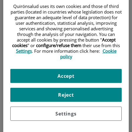
Quirónsalud uses its own cookies and those of third
Pacientes y visitantes
parties (located in countries whose legislation does not
guarantee an adequate level of data protection) for
user authentication, statistical analysis, improving
services and showing personalised advertising
through the analysis of your navigation. You can
accept all cookies by pressing the button "
Accept
cookies
" or
configure/refuse them
their use from this
Settings
. For more information click here:
Cookie
policy
Cartera de servicios
Accept
Reject
Teléfono de atención al usuario
900 301 013
Settings