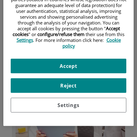
guarantee an adequate level of data protection) for
user authentication, statistical analysis, improving
services and showing personalised advertising
Pacientes y visitantes
through the analysis of your navigation. You can
accept all cookies by pressing the button "
Accept
cookies
" or
configure/refuse them
their use from this
Settings
. For more information click here:
Cookie
policy
Accept
Investigación
Reject
Settings