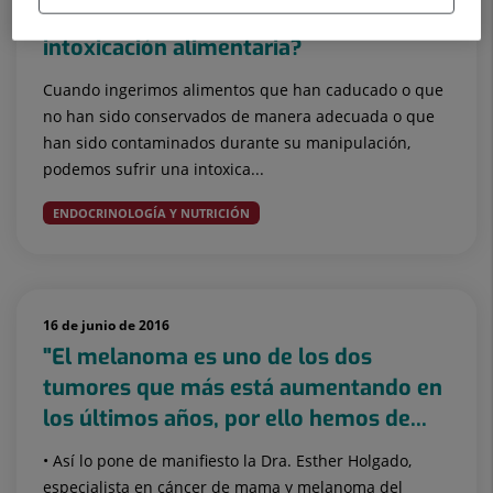
¿Sabrías cómo actuar en caso de
intoxicación alimentaria?
Cuando ingerimos alimentos que han caducado o que
no han sido conservados de manera adecuada o que
han sido contaminados durante su manipulación,
podemos sufrir una intoxica...
ENDOCRINOLOGÍA Y NUTRICIÓN
16 de junio de 2016
"El melanoma es uno de los dos
tumores que más está aumentando en
los últimos años, por ello hemos de...
• Así lo pone de manifiesto la Dra. Esther Holgado,
especialista en cáncer de mama y melanoma del