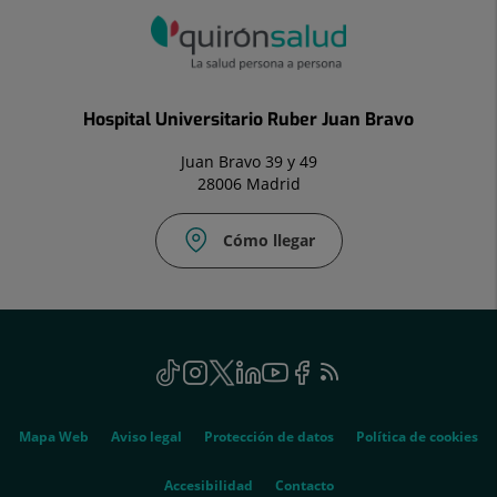
Hospital Universitario Ruber Juan Bravo
Juan Bravo 39 y 49
28006 Madrid
Cómo llegar
Social
TikTok
Este
Instagram
Este
Twitter
Enlace
Linkedin
Este
Youtube
Este
Facebook
Enlace
Feed
Este
enlace
enlace
a
enlace
enlace
a
RSS
enlace
se
se
una
se
se
una
se
Genérico
abrirá
abrirá
aplicación
abrirá
abrirá
aplicación
abrirá
Mapa Web
Aviso legal
Protección de datos
Política de cookies
en
en
externa.
en
en
externa.
en
una
una
una
una
una
Accesibilidad
Contacto