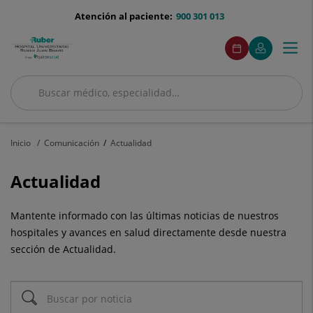
Saltar al contenido
menu-
Atención al paciente:
900 301 013
telefono
menuAcceso
Este
Este
Pedir
Mi
Togg
Menú
enlace
enlace
cita
Quirónsalud
se
se
navi
abrirá
abrirá
en
en
Buscar
una
una
Buscar
ventana
ventana
nueva.
nueva.
Inicio
Comunicación
Actualidad
Actualidad
Mantente informado con las últimas noticias de nuestros
hospitales y avances en salud directamente desde nuestra
sección de Actualidad.