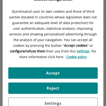
patologías propias de la especialidad, así como los
tratamientos odonto...
Quirónsalud uses its own cookies and those of third
parties (located in countries whose legislation does not
guarantee an adequate level of data protection) for
user authentication, statistical analysis, improving
services and showing personalised advertising through
20 de junio de 2016
the analysis of your navigation. You can accept all
¿Realmente tengo hambre?
cookies by pressing the button "
Accept cookies
" or
configure/refuse them
their use from this
Settings
. For
Cada vez más, nos encontramos con situaciones en las
more information click here:
Cookie policy
que recurrimos a alimentos, no siempre de lo más
recomendables y no te has preguntado muchas veces,
¿de verdad, tengo ham...
Accept
ENDOCRINOLOGÍA Y NUTRICIÓN
Reject
Settings
17 de junio de 2016