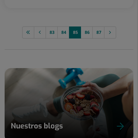
83
84
85
86
87
Nuestros blogs