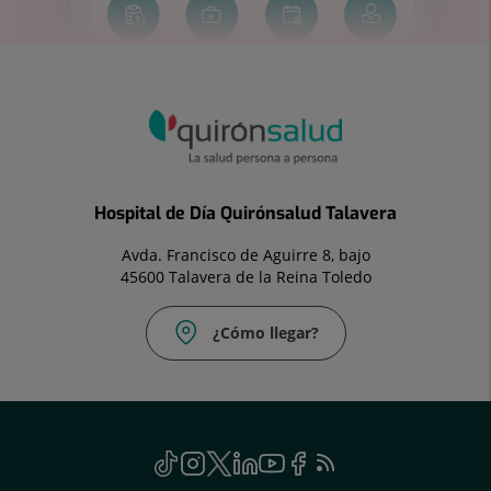
Hospital de Día Quirónsalud Talavera
Avda. Francisco de Aguirre 8, bajo
45600 Talavera de la Reina Toledo
¿Cómo llegar?
Correo
electrónico:
talavera@quironsalud.es
Social
TikTok
Este
Instagram
Este
Twitter
Este
Linkedin
Este
Youtube
Este
Facebook
Este
Feed
Este
enlace
enlace
enlace
enlace
enlace
enlace
RSS
enlace