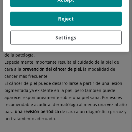
¿Cuáles son las enfermedades dermatológicas más
Reject
frecuentes?
Desde la
dermatitis atópica
a la
psoriasis
pasando por el
acné
, cualquier alteración en la piel debe ser supervisada y
Settings
revisada por un especialista en Dermatología ya que un
tratamiento inadecuado puede provocar un empeoramiento
de la patología.
Especialmente importante resulta el cuidado de la piel de
cara a la
prevención del cáncer de piel
, la modalidad de
cáncer más frecuente.
El cáncer de piel puede desarrollarse a partir de una lesión
pigmentada ya existente en la piel, pero también puede
aparecer espontáneamente sobre una piel sana. Por eso es
recomendable acudir al dermatólogo al menos una vez al año
para
una revisión periódica
de cara a un diagnóstico precoz y
un tratamiento adecuado.