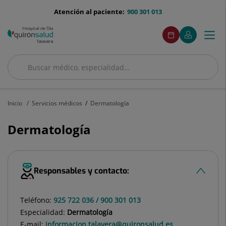
Saltar al contenido
menu-
Atención al paciente:
900 301 013
telefono
menuAcceso
Este
Este
Pedir
Mi
Togg
Menú
enlace
enlace
cita
Quirónsalud
se
se
navi
abrirá
abrirá
en
en
Buscar
una
una
Buscar
ventana
ventana
nueva.
nueva.
Inicio
Servicios médicos
Dermatología
Dermatología
Responsables y contacto:
Teléfono:
925 722 036 / 900 301 013
Especialidad:
Dermatología
E-mail:
informacion.talavera@quironsalud.es