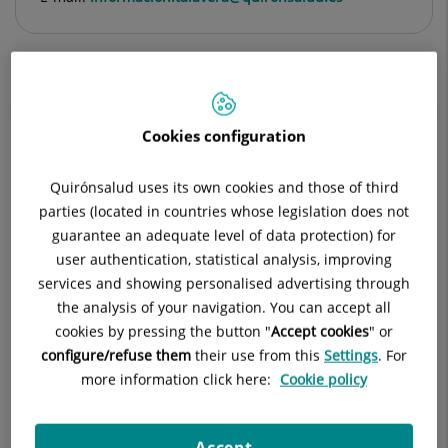
Descripción
Equipo Médico
Teledermatolo
Cookies configuration
Quirónsalud uses its own cookies and those of third
parties (located in countries whose legislation does not
Consulta la
información completa
de esta
guarantee an adequate level of data protection) for
especialidad
en la
web de Quirónsalud.
user authentication, statistical analysis, improving
services and showing personalised advertising through
the analysis of your navigation. You can accept all
cookies by pressing the button "
Accept cookies
" or
El servicio de Dermatología del Hospital Quirónsalud Talavera
configure/refuse them
their use from this
Settings
. For
cuenta con el
equipamiento técnico
necesario y un
equipo
more information click here:
Cookie policy
humano
de profesionales especializados en la
prevención,
diagnóstico y tratamiento
de todo tipo de
enfermedades
que
afectan a la
piel
.
Accept