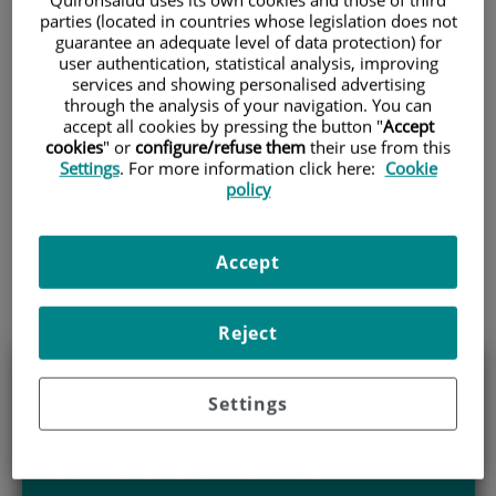
parties (located in countries whose legislation does not
guarantee an adequate level of data protection) for
INICIO
|
CARTERA DE SERVICIOS
user authentication, statistical analysis, improving
|
APARATO DIGESTIVO
services and showing personalised advertising
through the analysis of your navigation. You can
accept all cookies by pressing the button "
Accept
Aparato Digestivo
cookies
" or
configure/refuse them
their use from this
Settings
. For more information click here:
Cookie
policy
Descripción
Accept
Equipo Médico
Reject
Settings
Solicita más información
sobre el Servicio de