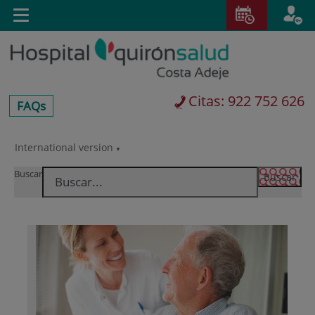
Saltar al contenido
E
Idiom
Toggle
es
navigation
activo
Citas: 922 752 626
centros-
FAQs
faq
International version
Saltar
Selector
al
de
Buscar
contenido
idioma