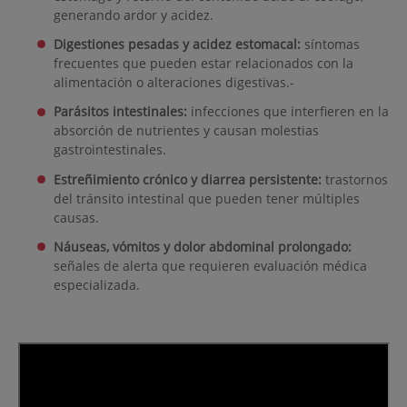
generando ardor y acidez.
Digestiones pesadas y acidez estomacal:
síntomas
frecuentes que pueden estar relacionados con la
alimentación o alteraciones digestivas.-
Parásitos intestinales:
infecciones que interfieren en la
absorción de nutrientes y causan molestias
gastrointestinales.
Estreñimiento crónico y diarrea persistente:
trastornos
del tránsito intestinal que pueden tener múltiples
causas.
Náuseas, vómitos y dolor abdominal prolongado:
señales de alerta que requieren evaluación médica
especializada.