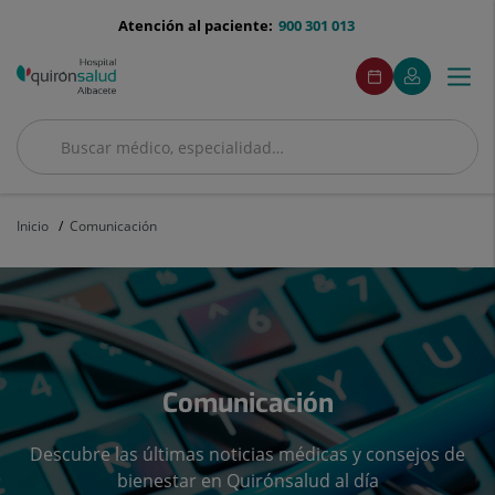
Saltar al contenido
menu-
Atención al paciente:
900 301 013
telefono
menuAcceso
Este
Este
Pedir
Mi
Togg
Menú
enlace
enlace
cita
Quirónsalud
se
se
navi
abrirá
abrirá
en
en
Buscar
una
una
Buscar
ventana
ventana
nueva.
nueva.
Inicio
Comunicación
Comunicación
Descubre las últimas noticias médicas y consejos de
bienestar en Quirónsalud al día