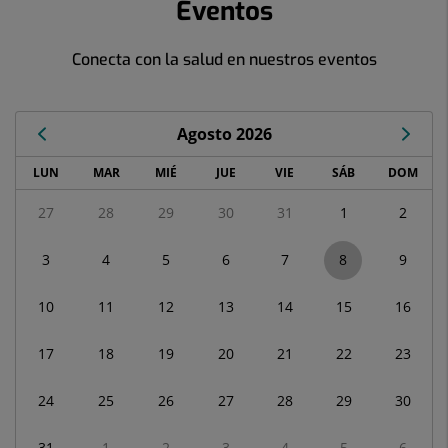
Eventos
Conecta con la salud en nuestros eventos
Agosto 2026
Calendario
LUN
MAR
MIÉ
JUE
VIE
SÁB
DOM
de
Eventos
27
28
29
30
31
1
2
correspondiente
a
3
4
5
6
7
8
9
agosto
2026
10
11
12
13
14
15
16
17
18
19
20
21
22
23
24
25
26
27
28
29
30
31
1
2
3
4
5
6