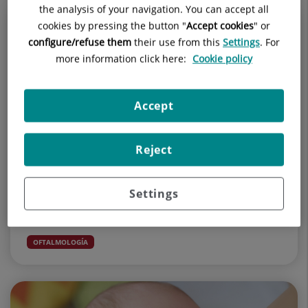
the analysis of your navigation. You can accept all
cookies by pressing the button "
Accept cookies
" or
configure/refuse them
their use from this
Settings
. For
more information click here:
Cookie policy
Accept
Reject
9 de septiembre de 2025
Del ojo vago, al estrabismo o la miopía: cómo
Settings
detectar problemas visuales en los niños cuando
aún no saben diferenciar si ven bien o no
OFTALMOLOGÍA