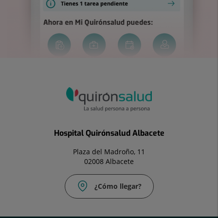
Hospital Quirónsalud Albacete
Plaza del Madroño, 11
02008 Albacete
¿Cómo llegar?
Correo
Fax:
electrónico:
967