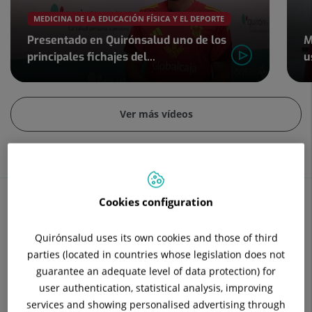
MEDICINA DE LA EDUCACIÓN FÍSICA Y EL DEPORTE
Presentado en Quirónsalud uno de los
M
principales fichajes del...
u
Diapositiva
2
Ver más vídeos
de
2
Cookies configuration
Contenidos de salud
Quirónsalud uses its own cookies and those of third
parties (located in countries whose legislation does not
Conoce tu salud desde todas las perspectivas
guarantee an adequate level of data protection) for
user authentication, statistical analysis, improving
services and showing personalised advertising through