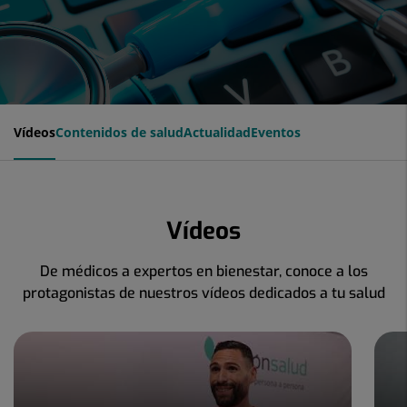
Vídeos
Contenidos de salud
Actualidad
Eventos
Vídeos
De médicos a expertos en bienestar, conoce a los
protagonistas de nuestros vídeos dedicados a tu salud
Número
de
diapositivas:
2