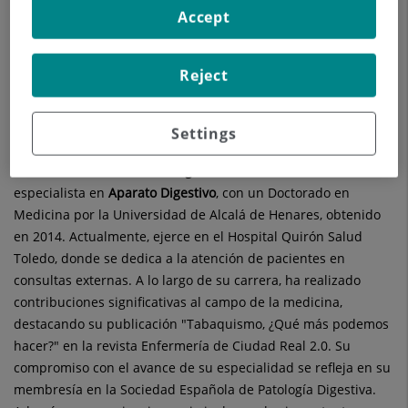
Accept
13600 Alcázar de San Juan Ciudad Real
926 567 200
Reject
Settings
La Dra.
Mercedes María
Burgos Andeliz
es una destacada
especialista en
Aparato Digestivo
, con un Doctorado en
Medicina por la Universidad de Alcalá de Henares, obtenido
en 2014. Actualmente, ejerce en el Hospital Quirón Salud
Toledo, donde se dedica a la atención de pacientes en
consultas externas. A lo largo de su carrera, ha realizado
contribuciones significativas al campo de la medicina,
destacando su publicación "Tabaquismo, ¿Qué más podemos
hacer?" en la revista Enfermería de Ciudad Real 2.0. Su
compromiso con el avance de su especialidad se refleja en su
membresía en la Sociedad Española de Patología Digestiva.