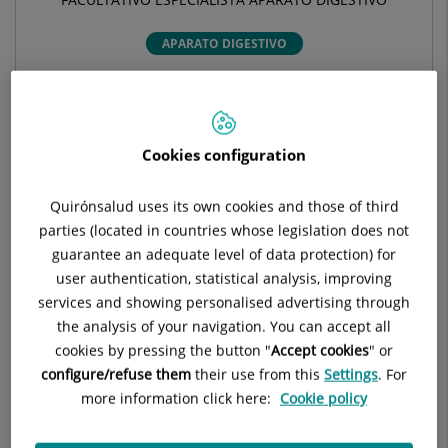
APARATO DIGESTIVO
Pedir cita
Cookies configuration
Pide cita con este profesional en otros hospitales:
Quirónsalud uses its own cookies and those of third
parties (located in countries whose legislation does not
Hospital Quirónsalud Toledo
guarantee an adequate level of data protection) for
Urbanización Tres Culturas s/n
user authentication, statistical analysis, improving
45005 Toledo
services and showing personalised advertising through
the analysis of your navigation. You can accept all
925 266 100
cookies by pressing the button "
Accept cookies
" or
configure/refuse them
their use from this
Settings
. For
more information click here:
Cookie policy
Clínica Quirónsalud Alcázar
C/ Dr. J. González Merlo, s/n