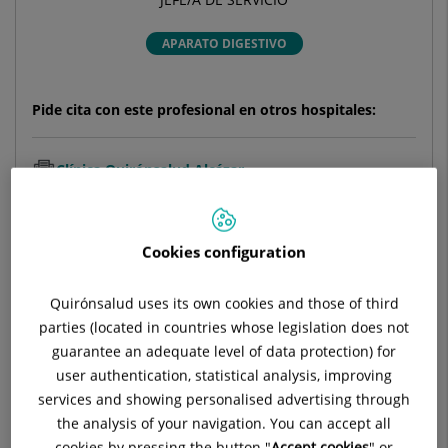
APARATO DIGESTIVO
Pide cita con este profesional en otros hospitales:
Clínica Quirónsalud Alcázar
C/ Dr. J. González Merlo, s/n
13600 Alcázar de San Juan Ciudad Real
Cookies configuration
926 567 200
Quirónsalud uses its own cookies and those of third
parties (located in countries whose legislation does not
guarantee an adequate level of data protection) for
user authentication, statistical analysis, improving
El Dr.
Pedro
González Carro
es un eminente especialista en
services and showing personalised advertising through
Aparato Digestivo
, actualmente ejerciendo como Jefe de
the analysis of your navigation. You can accept all
Servicio en la
Clínica Quirónsalud Alcázar
desde octubre de
cookies by pressing the button "
Accept cookies
" or