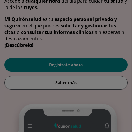
Accede a
cualquier hora
del día para cuidar
tu salud
y
la de los
tuyos.
Mi Quirónsalud
es tu
espacio personal privado y
seguro
en el que puedes
solicitar y gestionar tus
citas
o
consultar tus informes clínicos
sin esperas ni
desplazamientos.
¡Descúbrelo!
Regístrate ahora
Saber más