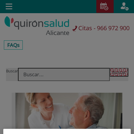
Saltar al contenido
E
Toggle
navigation
Citas - 966 972 900
centros-
FAQs
faq
Saltar
Buscar
al
contenido