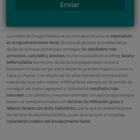
Enviar
La Unidad de Cirugía Plástica de Quirónsalud Alicante es
especialista
en el rejuvenecimiento facial
. Se trata de abordar la problemática
desde un enfoque global para conseguir
los resultados más
armónicos, naturales y precisos
. Somos especialistas en lifting
facial y
beflaroplastia
(corrección de las bolsas palpebrales). Nuestra
formación en este campo viene desde los grandes maestros como A.
Tapia y J. Planas. Con el paso de los años hemos ido incorporando
nuevas técnicas para realizar el lifting facial, siempre en el sentido de
conseguir ser menos agresivos y obteniendo
resultados más
naturales
. Los cambios y mejorías obtenidas con esta cirugía siempre
deben ser complementados con
técnicas de infiltración grasa o
rellenos faciales con ácido hialurónico
, por lo que la Unidad dispone
del Servicio de Medicina Estética, quien aborda todo el complejo
tratamiento médico del envejecimiento facial
.