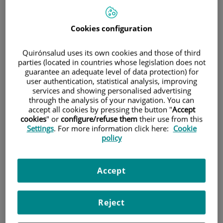
Pacientes y visitantes
Cookies configuration
Quirónsalud uses its own cookies and those of third
parties (located in countries whose legislation does not
guarantee an adequate level of data protection) for
user authentication, statistical analysis, improving
services and showing personalised advertising
through the analysis of your navigation. You can
accept all cookies by pressing the button "
Accept
cookies
" or
configure/refuse them
their use from this
Settings
. For more information click here:
Cookie
Cartera de servicios
policy
Accept
Teléfono de atención al usuario
900 301 013
Reject