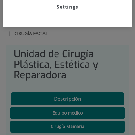
Settings
INICIO
|
CARTERA DE SERVICIOS
|
UNIDAD DE CIRUGÍA PLÁSTICA, ESTÉTICA Y
REPARADORA
|
CIRUGÍA FACIAL
Unidad de Cirugía
Plástica, Estética y
Reparadora
Descripción
Equipo médico
Cirugía Mamaria