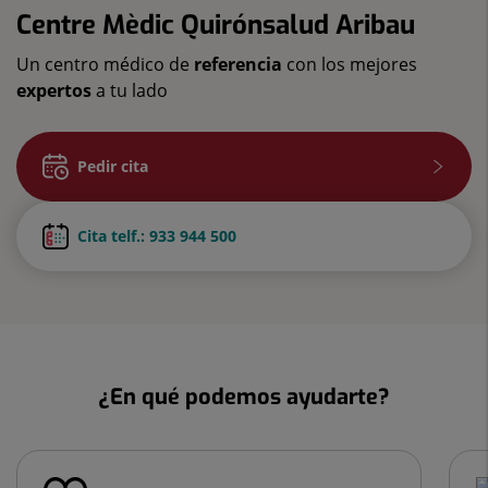
Centre Mèdic Quirónsalud Aribau
Un centro médico de
referencia
con los mejores
expertos
a tu lado
Pedir cita
Cita telf.: 933 944 500
¿En qué podemos ayudarte?
Número
de