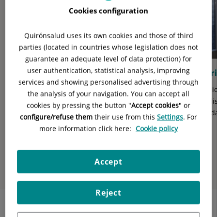
diapositivas:
Cookies configuration
6
Quirónsalud uses its own cookies and those of third
parties (located in countries whose legislation does not
guarantee an adequate level of data protection) for
user authentication, statistical analysis, improving
Descubre todas las funcionalidades de Mi
Abr
services and showing personalised advertising through
Quirónsalud
Radio
the analysis of your navigation. You can accept all
tu di
Gestiona tus citas, consulta resultados e informes,
cookies by pressing the button "
Accept cookies
" or
calid
accede a tu documentación médica y mucho más.
configure/refuse them
their use from this
Settings
. For
Descubre todas sus funcionalidades en este breve
more information click here:
Cookie policy
anterior
vídeo.
Di
Diapositiva
Accept
si
Reject