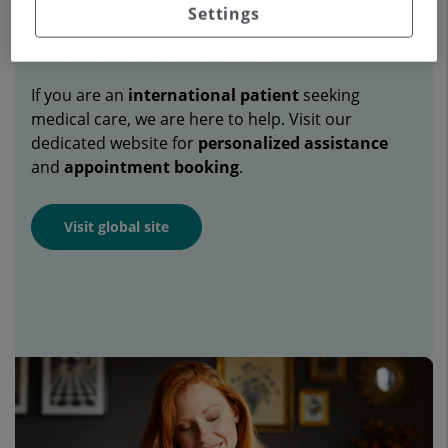
Settings
International Patients
If you are an
international patient
seeking
medical care, we are here to help. Visit our
dedicated website for
personalized assistance
and
appointment booking
.
Visit global site