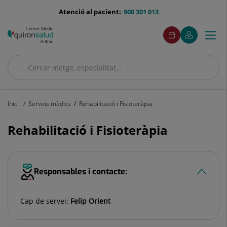
Saltar al contingut
menu-
Atenció al pacient:
900 301 013
telefono
menuAcceso
Aquest
Aquest
Demaneu
El
Togg
Menú
enllaç
enllaç
cita
meu
s'obrirà
s'obrirà
navi
Quirónsalud
en
en
una
una
Cercar
finestra
finestra
Cercar
nova.
nova.
Inici
Serveis mèdics
Rehabilitació i Fisioteràpia
Rehabilitació i Fisioteràpia
Responsables i contacte:
Cap de servei:
Felip Orient