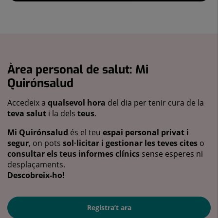
Àrea personal de salut: Mi
Quirónsalud
Accedeix a
qualsevol hora
del dia per tenir cura de la
teva salut
i la dels
teus
.
Mi Quirónsalud
és el teu
espai personal privat i
segur
, on pots
sol·licitar i gestionar les teves cites
o
consultar els teus informes clínics
sense esperes ni
desplaçaments.
Descobreix-ho!
Registra’t ara