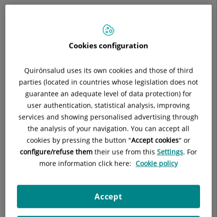
Descripció
Equip Mèdic
Preguntes Freqüe
Cookies configuration
Quirónsalud uses its own cookies and those of third
parties (located in countries whose legislation does not
Consulta la
informació completa
d'aquesta
guarantee an adequate level of data protection) for
especialitat
a la
web de Quirónsalud
user authentication, statistical analysis, improving
services and showing personalised advertising through
the analysis of your navigation. You can accept all
El
S
ervei de Medicina Física i Rehabilitació
, comparteix espai
cookies by pressing the button "
Accept cookies
" or
amb el Servei de Traumatologia amb el qual col·labora
configure/refuse them
their use from this
Settings
. For
estretament; compta amb un
Experimentat Grup de
more information click here:
Cookie policy
Professionals
que decideix sobre el tractament fisioteràpic i
rehabilitador més adequat en col·laboració amb el nostre
Accept
ampli i també experimentat Equip de Fisioterapeutes.