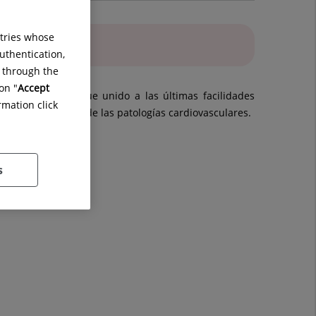
ntries whose
uthentication,
g through the
on "
Accept
 contrastados y que unido a las últimas facilidades
rmation click
ra el tratamiento de las patologías cardiovasculares.
s