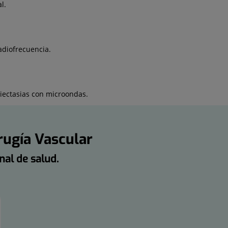
l.
adiofrecuencia.
giectasias con microondas.
irugía Vascular
nal de salud.