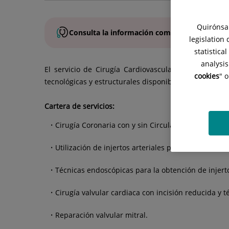
Quirónsal
Consulta la
información completa
de esta
es
legislation
statistica
analysis
El servicio de Cirugía Cardiovascular del Hospital
cookies
" 
tecnológicas y estructurales disponibles dentro del C
Cartera de servicios:
Cirugía Coronaria con y sin Circulación Extracorpó
Utilización de injertos arteriales para la revascula
Técnicas endoscópicas para la obtención de injerto
Cirugía valvular cardiaca con incisión reducida y t
Reparación valvular mitral.