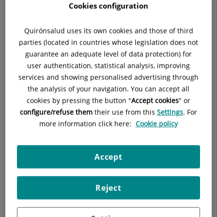
En el
Hospital Quirónslud Bizkaia
disponemos de un
área de
Cookies configuration
Hospitalización Pediátrica
con
habitaciones individuales
. Los
pacientes ingresados son
valorados diariamente y con
Quirónsalud uses its own cookies and those of third
atención continuada por los pediatras
de nuestro equipo.
parties (located in countries whose legislation does not
guarantee an adequate level of data protection) for
Ingresan pacientes
desde el servicio de urgencias para
user authentication, statistical analysis, improving
continuar estudio
o
realizar tratamiento si la patología que
services and showing personalised advertising through
presentan así lo requiere
.
the analysis of your navigation. You can accept all
Ingreso
postoperatorio de determinadas cirugías cuando así
cookies by pressing the button "
Accept cookies
" or
lo requieren
: Otorrinolaringología (adenoidectomía y
configure/refuse them
their use from this
Settings
. For
reducción amigdalar), cirugía infantil (apendicitis,
more information click here:
Cookie policy
orquidopexias, hipospadias, etc) y traumatología u ortopedia
infantil.
Accept
Reject