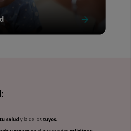
ud
:
tu salud
y la de los
tuyos.
vado y seguro
en el que puedes
solicitar y