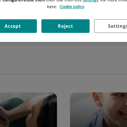
here:
Cookie policy
oxes de atención, 2 camas en sala de observación, sala de tratamie
Accept
Reject
Setting