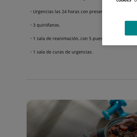
Urgencias las 24 horas con presencia médica y 2 b
3 quirófanos.
1 sala de reanimación, con 5 puestos.
1 sala de curas de urgencias.