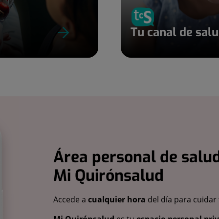
Tu canal de sal
Área personal de salud
Mi Quirónsalud
Accede a
cualquier hora
del día para cuidar
Mi Quirónsalud
es tu
espacio personal pri