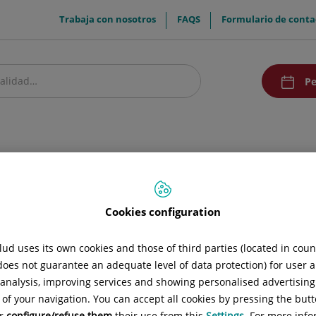
menuTop
Trabaja con nosotros
FAQS
Formulario de conta
menuAcce
Pe
estro centro
Pacientes y visitantes
Comunicación
Docencia
Promoc
Cookies configuration
s
ud uses its own cookies and those of third parties (located in cou
a el centro son:
 does not guarantee an adequate level of data protection) for user a
l analysis, improving services and showing personalised advertisin
 of your navigation. You can accept all cookies by pressing the butt
d de cama de acompañante.
or
configure/refuse them
their use from this
Settings
. For more info