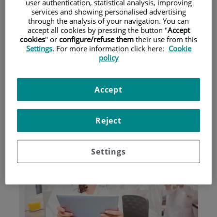
user authentication, statistical analysis, improving
services and showing personalised advertising
through the analysis of your navigation. You can
Pacientes y visitantes
accept all cookies by pressing the button "
Accept
cookies
" or
configure/refuse them
their use from this
Settings
. For more information click here:
Cookie
policy
Accept
Reject
Investigación
Settings