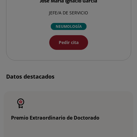
José María
Ignacio García
JEFE/A DE SERVICIO
NEUMOLOGÍA
Pedir cita
Datos destacados
Número
de
diapositivas:
2
Premio Extraordinario de Doctorado