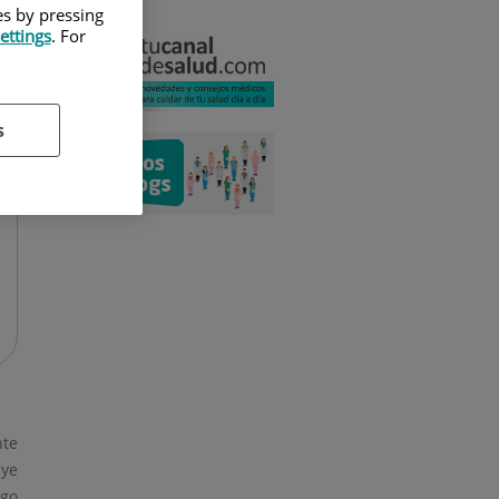
es by pressing
ettings
. For
s
nte
uye
rgo