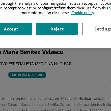
 through the analysis of your navigation. You can accept all cooki
ÍA BENÍTEZ VELASCO
n "
Accept cookies
" or
configure/refuse them
their use from this
S
more information click here:
Cookie policy
Accept
Reject
Setting
a María
Benítez Velasco
TIVO ESPECIALISTA MEDICINA NUCLEAR
MEDICINA NUCLEAR
o
es una eminente especialista en
Medicina Nuclear
, actualme
ón Salud Infanta Luisa en Sevilla. Su formación académica incl
y Cirugía por la Universidad de Córdoba, obtenido en 1992. A lo la