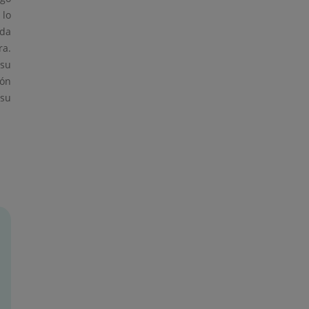
 lo
uda
ra.
 su
ión
 su