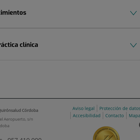
cimientos
áctica clínica
Aviso legal
Protección de dato
Quirónsalud Córdoba
Accesibilidad
Contacto
Mapa
el Aeropuerto, s/n
rdoba