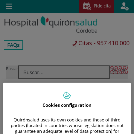
Saltar al contenido
Pide cita
Toggle
navigation
Citas - 957 410 000
centros-
FAQs
faq
Saltar
Buscar
al
contenido
Cookies configuration
Quirónsalud uses its own cookies and those of third
parties (located in countries whose legislation does not
guarantee an adequate level of data protection) for