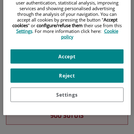
user authentication, statistical analysis, improving
services and showing personalised advertising
Pacientes y visitantes
through the analysis of your navigation. You can
accept all cookies by pressing the button "
Accept
cookies
" or
configure/refuse them
their use from this
Settings
. For more information click here:
Cookie
policy
Accept
Cartera de servicios
Reject
Settings
Teléfono de atención al usuario
900 301 013