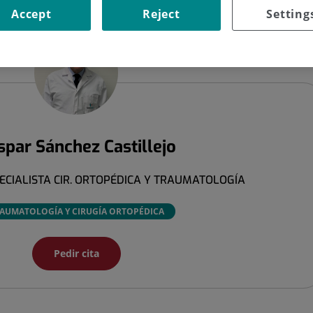
SÁNCHEZ CASTILLEJO
Accept
Reject
Setting
spar
Sánchez Castillejo
ECIALISTA CIR. ORTOPÉDICA Y TRAUMATOLOGÍA
AUMATOLOGÍA Y CIRUGÍA ORTOPÉDICA
Pedir cita