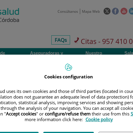
Este
Este
Est
Consúltanos
Mapa Web
enlace
enlace
enl
se
se
se
abrirá
abrirá
abr
en
en
en
centros-
FAQs
Citas - 957 410 
una
una
un
faq
ventana
ventan
ve
 de
Aseguradoras y
Nuestro
Sala
nueva.
nueva.
nue
os
mutuas
centro
pre
Cookies configuration
d uses its own cookies and those of third parties (located in co
slation does not guarantee an adequate level of data protection) f
Cartera de servicio
tication, statistical analysis, improving services and showing per
 through the analysis of your navigation. You can accept all cooki
n "
Accept cookies
" or
configure/refuse them
their use from this
S
more information click here:
Cookie policy
900 301 013
Teléfono de atención al usuario