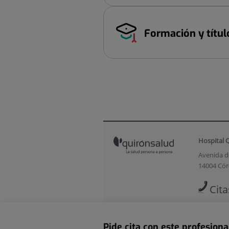
Formación y títul
Hospital 
Avenida d
14004 Có
Cita
info.cor
Pide cita con este profesiona