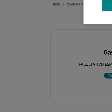
INICIO
|
CUADRO MÉDICO
|
GASPAR 
Ga
FACULTATIVO ESP
TR