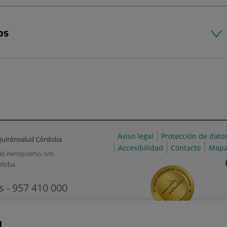
os
Aviso legal
Protección de dato
Quirónsalud Córdoba
Accesibilidad
Contacto
Mapa
el Aeropuerto, s/n
rdoba
s - 957 410 000
@quironsalud.es
l