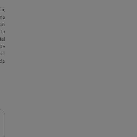
ía
,
una
con
 lo
tal
 de
 el
 de